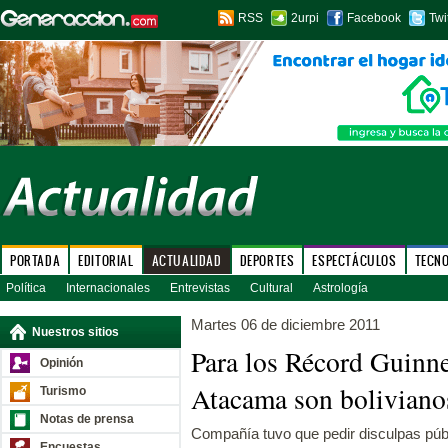
RSS
2urpi
Facebook
Twi
PORTADA
EDITORIAL
ACTUALIDAD
DEPORTES
ESPECTÁCULOS
TECN
Política
Internacionales
Entrevistas
Cultural
Astrología
Martes 06 de diciembre 2011
Nuestros sitios
Para los Récord Guinne
Opinión
Atacama son boliviano
Turismo
Notas de prensa
Compañía tuvo que pedir disculpas públ
Encuestas