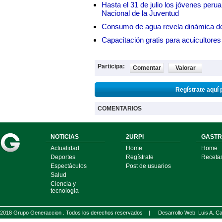
Hasta el 31 de julio los jóvenes peru
Nacional de la Juventud
Consumo de agua revela dinámica d
Capacitación gratis para acuicul
Participa:
Comentar
Valorar
Regístrate aquí 
COMENTARIOS
NOTICIAS
2URPI
GASTR
Actualidad
Home
Home
Deportes
Regístrate
Receta
Espectáculos
Post de usuarios
Salud
Ciencia y
tecnología
2018 Grupo Generaccion . Todos los derechos reservados |
Desarrollo Web: Luis A.