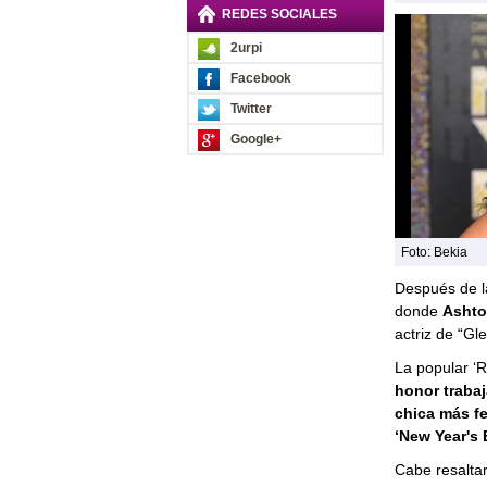
REDES SOCIALES
2urpi
Facebook
Twitter
Google+
Foto: Bekia
Después de l
donde
Ashto
actriz de “Gl
La popular ‘R
honor trabaj
chica más fe
‘New Year's 
Cabe resaltar