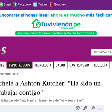
2urpi
Facebook
Twitter
Google+
TES
ESPECTÁCULOS
TECNOLOGÍA
SALUD
GASTRONOMÍA
ECOLOGÍA
iciembre 2011
hele a Ashton Kutcher: "Ha sido un
rabajar contigo"
la ha pasado "muy bien" en la premiere de "New Year's Eve".