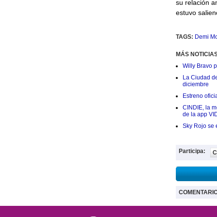
su relación a
estuvo salie
TAGS:
Demi M
MÁS NOTICIA
Willy Bravo 
La Ciudad de 
diciembre
Estreno ofic
CINDIE, la me
de la app VI
Sky Rojo se 
Participa:
C
COMENTARI