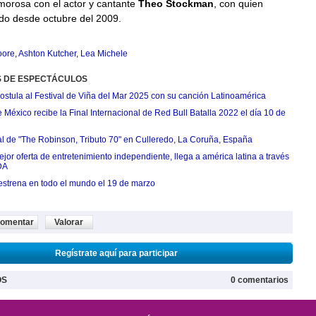
morosa con el actor y cantante
Theo Stockman
, con quien
ndo desde octubre del 2009.
oore
,
Ashton Kutcher
,
Lea Michele
S DE ESPECTÁCULOS
postula al Festival de Viña del Mar 2025 con su canción Latinoamérica
México recibe la Final Internacional de Red Bull Batalla 2022 el día 10 de
ial de "The Robinson, Tributo 70" en Culleredo, La Coruña, España
jor oferta de entretenimiento independiente, llega a américa latina a través
DA
estrena en todo el mundo el 19 de marzo
omentar
Valorar
Regístrate aquí para participar
OS
0 comentarios