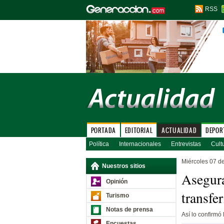
RSS
PORTADA
EDITORIAL
ACTUALIDAD
DEPOR
Política
Internacionales
Entrevistas
Cult
Miércoles 07 d
Nuestros sitios
Asegura
Opinión
transfe
Turismo
Notas de prensa
Así lo confirmó l
Encuestas