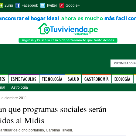
2urpi
Facebook
Twitter
Google+
TES
ESPECTÁCULOS
TECNOLOGÍA
SALUD
GASTRONOMÍA
ECOLOGÍA
ural
Astrología
e diciembre 2011
n que programas sociales serán
ridos al Midis
a titular de dicho portafolio, Carolina Trivelli.