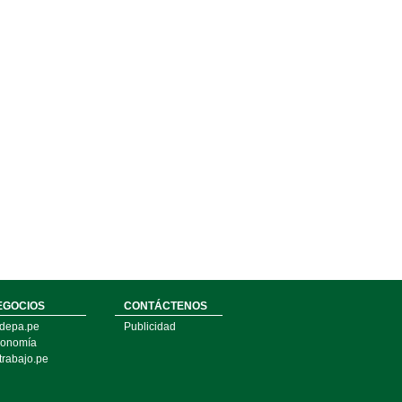
EGOCIOS
CONTÁCTENOS
depa.pe
Publicidad
onomía
trabajo.pe