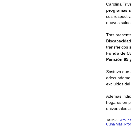
Carolina Triv
programas so
sus respecti
nuevos soles
Tras presenta
Discapacidad 
transferidos
Fondo de Co
Pensión 65 
Sostuvo que e
adecuadament
excluidos del
Además indicó
hogares en po
universales a
TAGS:
CArolina 
Cuna Más
,
Pro