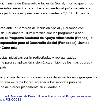
elli, ministra de Desarrollo e Inclusión Social, informó que
cinco
ciales serán transferidos a su sector el próximo año
con
vas partidas presupuestales ascendentes a 2,170 millones de
.
rse ante la Comisión de Inclusión Social y Personas con
del Parlamento, Trivelli ratificó que los programas a ser
 son
el Programa Nacional de Apoyo Alimentario (Pronaa), el
operación para el Desarrollo Social (Foncodes), Juntos,
y Cuna más.
stas iniciativas serán rediseñadas y reorganizadas
e para su aplicación sistemática en bien de los más pobres y
 país.
 que una de las principales tareas de su sector es lograr que los
breza extrema logren acceder a los servicios públicos
 fin de ejercer plenamente su ciudadanía.
Trivelli
,
Ministerio de Desarrollo e Inclusión Social
,
Programas sociales
,
naa
,
FONCODES