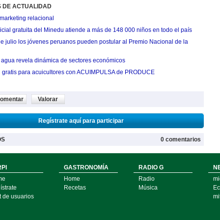
S DE ACTUALIDAD
marketing relacional
cial gratuita del Minedu atiende a más de 148 000 niños en todo el país
de julio los jóvenes peruanos pueden postular al Premio Nacional de la
agua revela dinámica de sectores económicos
n gratis para acuicultores con ACUIMPULSA de PRODUCE
omentar
Valorar
Regístrate aquí para participar
OS
0 comentarios
PI
GASTRONOMÍA
RADIO G
N
me
Home
Radio
mi
strate
Recetas
Música
Ec
t de usuarios
mi