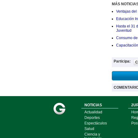
MÁS NOTICIA
Ventajas del 
Educación Ini
Hasta el 31 
Juventud
Consumo de 
Capacitació
Participa:
C
COMENTARI
NOTICIAS
2UR
Actualidad
Ho
Deportes
Regí
Espectáculos
Pos
Salud
Ciencia y