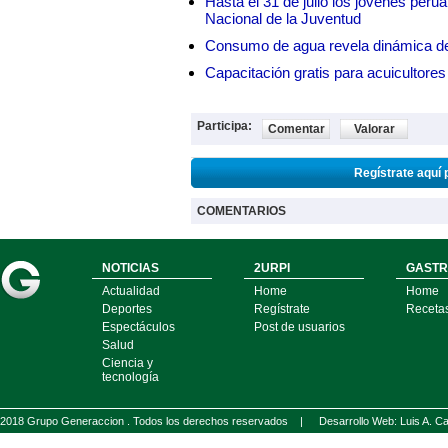
Hasta el 31 de julio los jóvenes peru
Nacional de la Juventud
Consumo de agua revela dinámica d
Capacitación gratis para acuicul
Participa:
Comentar
Valorar
Regístrate aquí 
COMENTARIOS
NOTICIAS
2URPI
GASTR
Actualidad
Home
Home
Deportes
Regístrate
Receta
Espectáculos
Post de usuarios
Salud
Ciencia y
tecnología
2018 Grupo Generaccion . Todos los derechos reservados |
Desarrollo Web: Luis A.