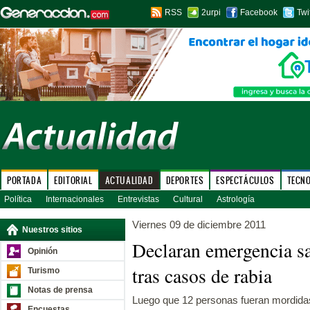
RSS
2urpi
Facebook
Twi
PORTADA
EDITORIAL
ACTUALIDAD
DEPORTES
ESPECTÁCULOS
TECN
Política
Internacionales
Entrevistas
Cultural
Astrología
Viernes 09 de diciembre 2011
Nuestros sitios
Declaran emergencia sa
Opinión
tras casos de rabia
Turismo
Notas de prensa
Luego que 12 personas fueran mordida
Encuestas