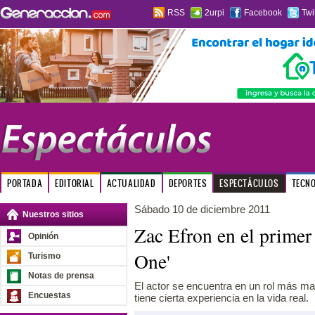
RSS
2urpi
Facebook
Twi
PORTADA
EDITORIAL
ACTUALIDAD
DEPORTES
ESPECTÁCULOS
TECN
Sábado 10 de diciembre 2011
Nuestros sitios
Zac Efron en el primer 
Opinión
One'
Turismo
Notas de prensa
El actor se encuentra en un rol más ma
Encuestas
tiene cierta experiencia en la vida real.