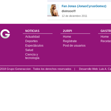
Fan Jonas (JonasCyrusGomez)
divinooo!!!
12 de diciembre 2011
NOTICIAS
2URPI
GASTR
Actualidad
Home
Home
Deportes
Regístrate
Receta
Espectáculos
Post de usuarios
Salud
Ciencia y
tecnología
2018 Grupo Generaccion . Todos los derechos reservados |
Desarrollo Web: Luis A.