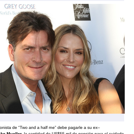
onista de “Two and a half me” debe pagarle a su ex–
ke Mueller
, la cantidad de US$55 mil de pensión para el cuidado