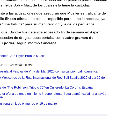
gemelos Bob y Max, de los cuales ella tiene la custodia.
rente a las acusaciones que aseguran que Mueller es traficante de
lie
Sheen
afirma que ello es imposible porque no lo necesita, ya
a “una fortuna” para su manutención y la de los pequeños.
r que, Brooke fue detenida el pasado fin de semana en Aspen
osesión de drogas, pues portaba con
cuatro gramos de
su poder
, según informó
Labotana
.
 Sheen
,
Jon Cryer
,
Brooke Mueller
S DE ESPECTÁCULOS
postula al Festival de Viña del Mar 2025 con su canción Latinoamérica
México recibe la Final Internacional de Red Bull Batalla 2022 el día 10 de
ial de "The Robinson, Tributo 70" en Culleredo, La Coruña, España
jor oferta de entretenimiento independiente, llega a américa latina a través
DA
estrena en todo el mundo el 19 de marzo