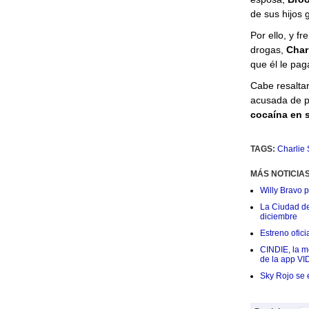
de sus hijos 
Por ello, y f
drogas,
Char
que él le pag
Cabe resalta
acusada de p
cocaína en 
TAGS:
Charlie
MÁS NOTICIA
Willy Bravo 
La Ciudad de 
diciembre
Estreno ofic
CINDIE, la me
de la app VI
Sky Rojo se 