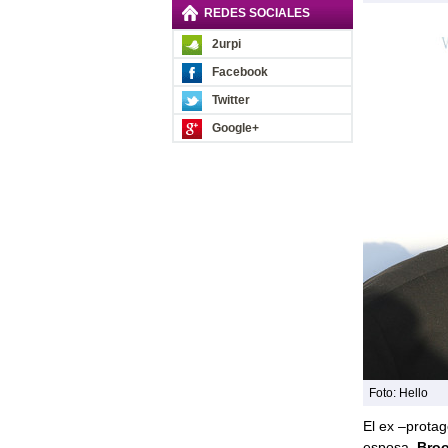
REDES SOCIALES
2urpi
Facebook
Twitter
Google+
Foto: Hello
El ex –protag
esposa,
Broo