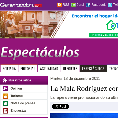
RSS
2urpi
Facebook
Twi
PORTADA
EDITORIAL
ACTUALIDAD
DEPORTES
ESPECTÁCULOS
TECN
Martes 13 de diciembre 2011
Nuestros sitios
La Mala Rodríguez con
Opinión
Turismo
La rapera viene promocionando su último
Notas de prensa
Encuestas