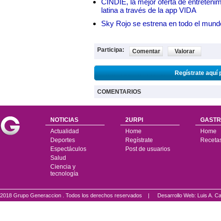
CINDIE, la mejor oferta de entretenim
latina a través de la app VIDA
Sky Rojo se estrena en todo el mund
Participa:
Comentar
Valorar
Regístrate aquí 
COMENTARIOS
NOTICIAS
2URPI
GASTR
Actualidad
Home
Home
Deportes
Regístrate
Receta
Espectáculos
Post de usuarios
Salud
Ciencia y
tecnología
2018 Grupo Generaccion . Todos los derechos reservados |
Desarrollo Web: Luis A.