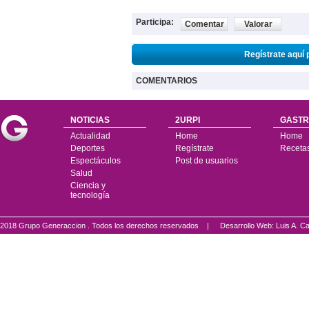
Participa:
Comentar
Valorar
Regístrate aquí 
COMENTARIOS
NOTICIAS
2URPI
GASTR
Actualidad
Home
Home
Deportes
Regístrate
Receta
Espectáculos
Post de usuarios
Salud
Ciencia y
tecnología
2018 Grupo Generaccion . Todos los derechos reservados |
Desarrollo Web: Luis A.