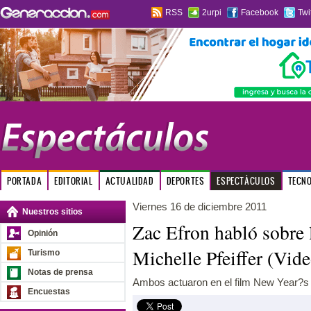
RSS
2urpi
Facebook
Twi
PORTADA
EDITORIAL
ACTUALIDAD
DEPORTES
ESPECTÁCULOS
TECN
Viernes 16 de diciembre 2011
Nuestros sitios
Zac Efron habló sobre 
Opinión
Michelle Pfeiffer (Vide
Turismo
Notas de prensa
Ambos actuaron en el film New Year?s
Encuestas