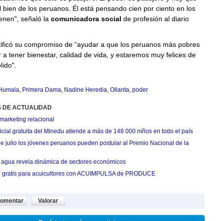
l bien de los peruanos. Él está pensando cien por ciento en los
nen", señaló la
comunicadora social
de profesión al diario
tificó su compromiso de “ayudar a que los peruanos más pobres
 a tener bienestar, calidad de vida, y estaremos muy felices de
ido".
 Humala
,
Primera Dama
,
Nadine Heredia
,
Ollanta
,
poder
S DE ACTUALIDAD
marketing relacional
cial gratuita del Minedu atiende a más de 148 000 niños en todo el país
de julio los jóvenes peruanos pueden postular al Premio Nacional de la
agua revela dinámica de sectores económicos
n gratis para acuicultores con ACUIMPULSA de PRODUCE
omentar
Valorar