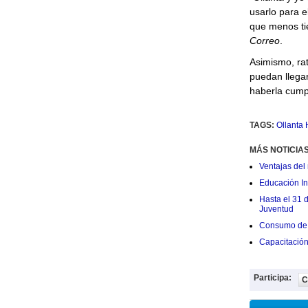
usarlo para e
que menos tie
Correo
.
Asimismo, ra
puedan llegar
haberla cumpl
TAGS:
Ollanta
MÁS NOTICIA
Ventajas del 
Educación Ini
Hasta el 31 
Juventud
Consumo de 
Capacitació
Participa:
C