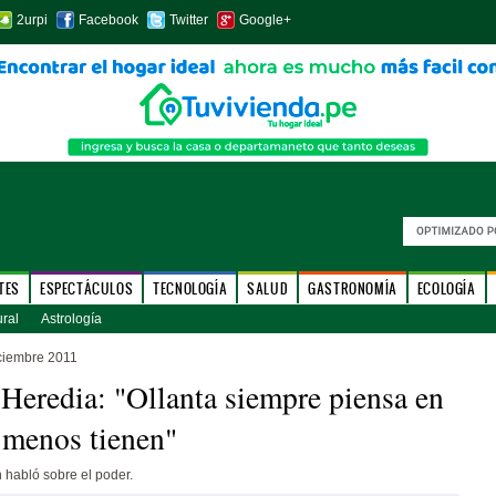
2urpi
Facebook
Twitter
Google+
TES
ESPECTÁCULOS
TECNOLOGÍA
SALUD
GASTRONOMÍA
ECOLOGÍA
ural
Astrología
ciembre 2011
Heredia: "Ollanta siempre piensa en
 menos tienen"
n habló sobre el poder.