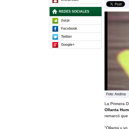
REDES SOCIALES
2urpi
Facebook
Twitter
Google+
Foto: Andina
La Primera D
Ollanta Hum
remarcó que e
"Ollanta y yo