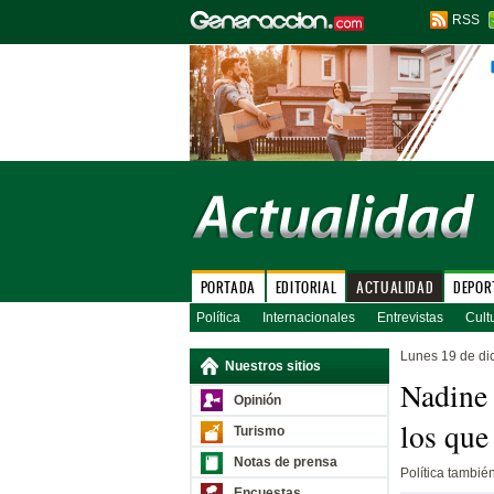
RSS
PORTADA
EDITORIAL
ACTUALIDAD
DEPOR
Política
Internacionales
Entrevistas
Cult
Lunes 19 de di
Nuestros sitios
Nadine 
Opinión
los que
Turismo
Notas de prensa
Política tambié
Encuestas