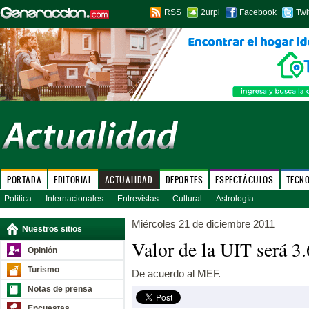
RSS
2urpi
Facebook
Twi
PORTADA
EDITORIAL
ACTUALIDAD
DEPORTES
ESPECTÁCULOS
TECN
Política
Internacionales
Entrevistas
Cultural
Astrología
Miércoles 21 de diciembre 2011
Nuestros sitios
Valor de la UIT será 3
Opinión
Turismo
De acuerdo al MEF.
Notas de prensa
Encuestas