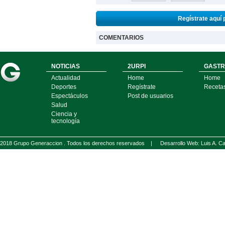
Regístrate aquí 
COMENTARIOS
NOTICIAS
2URPI
GASTR
Actualidad
Home
Home
Deportes
Regístrate
Receta
Espectáculos
Post de usuarios
Salud
Ciencia y
tecnología
2018 Grupo Generaccion . Todos los derechos reservados |
Desarrollo Web: Luis A.