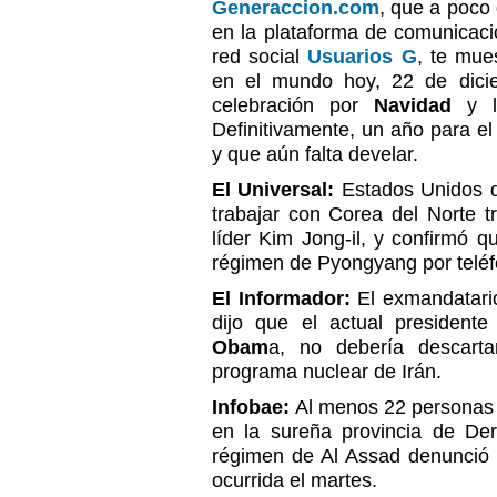
Generaccion.com
, que a poco 
en la plataforma de comunicac
red social
Usuarios G
, te mue
en el mundo hoy, 22 de dici
celebración por
Navidad
y 
Definitivamente, un año para e
y que aún falta develar.
El Universal:
Estados Unidos d
trabajar con Corea del Norte t
líder Kim Jong-il, y confirmó 
régimen de Pyongyang por teléf
El Informador:
El exmandatar
dijo que el actual president
Obam
a, no debería descartar
programa nuclear de Irán.
Infobae:
Al menos 22 personas 
en la sureña provincia de Der
régimen de Al Assad denunció 
ocurrida el martes.