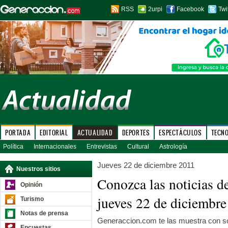
RSS
2urpi
Facebook
Twi
PORTADA
EDITORIAL
ACTUALIDAD
DEPORTES
ESPECTÁCULOS
TECN
Política
Internacionales
Entrevistas
Cultural
Astrología
Jueves 22 de diciembre 2011
Nuestros sitios
Conozca las noticias d
Opinión
jueves 22 de diciembre
Turismo
Notas de prensa
Generaccion.com te las muestra con sol
Encuestas