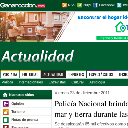
RSS
2urpi
Facebook
Twi
PORTADA
EDITORIAL
ACTUALIDAD
DEPORTES
ESPECTÁCULOS
TECN
Política
Internacionales
Entrevistas
Cultural
Astrología
Viernes 23 de diciembre 2011
Nuestros sitios
Policía Nacional brinda
Opinión
mar y tierra durante las
Turismo
Notas de prensa
Se desplegarán 65 mil efectivos como 
Encuestas