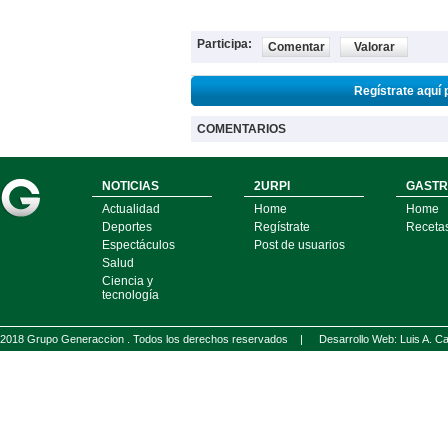
Participa:
Comentar
Valorar
Regístrate aquí 
COMENTARIOS
NOTICIAS
2URPI
GASTR
Actualidad
Home
Home
Deportes
Regístrate
Receta
Espectáculos
Post de usuarios
Salud
Ciencia y
tecnología
2018 Grupo Generaccion . Todos los derechos reservados |
Desarrollo Web: Luis A.