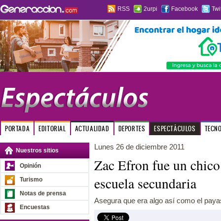
RSS
2urpi
Facebook
Twi
PORTADA
EDITORIAL
ACTUALIDAD
DEPORTES
ESPECTÁCULOS
TECN
Lunes 26 de diciembre 2011
Nuestros sitios
Zac Efron fue un chico 
Opinión
escuela secundaria
Turismo
Notas de prensa
Asegura que era algo así como el payas
Encuestas