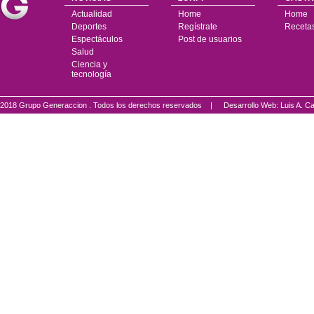
Actualidad
Home
Home
Deportes
Regístrate
Receta
Espectáculos
Post de usuarios
Salud
Ciencia y
tecnología
2018 Grupo Generaccion . Todos los derechos reservados |
Desarrollo Web: Luis A.