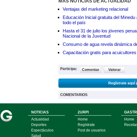
MÁS NOTICIAS DE ACTUALIDAD
Ventajas del marketing relacional
Educación Inicial gratuita del Mined
todo el país
Hasta el 31 de julio los jóvenes peru
Nacional de la Juventud
Consumo de agua revela dinámica d
Capacitación gratis para acuicul
Participa:
Comentar
Valorar
Regístrate aquí 
COMENTARIOS
NOTICIAS
2URPI
GASTR
Actualidad
Home
Home
Deportes
Regístrate
Receta
Espectáculos
Post de usuarios
Salud