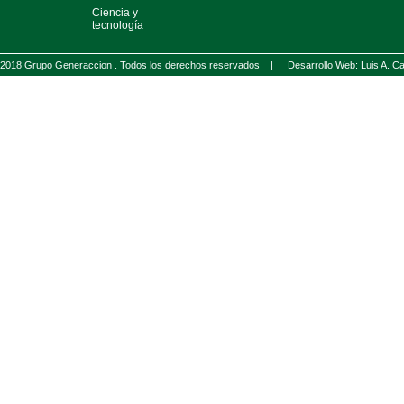
Ciencia y
tecnología
2018 Grupo Generaccion . Todos los derechos reservados |
Desarrollo Web: Luis A.