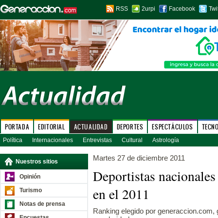
RSS
2urpi
Facebook
Twi
PORTADA
EDITORIAL
ACTUALIDAD
DEPORTES
ESPECTÁCULOS
TECN
Política
Internacionales
Entrevistas
Cultural
Astrología
Martes 27 de diciembre 2011
Nuestros sitios
Deportistas nacionales
Opinión
en el 2011
Turismo
Notas de prensa
Ranking elegido por generaccion.com, g
Encuestas