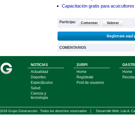
Capacitación gratis para acuicul
Participa:
Comentar
Valorar
Regístrate aquí 
COMENTARIOS
NOTICIAS
2URPI
GASTR
Actualidad
Home
Home
Deportes
Regístrate
Receta
Espectáculos
Post de usuarios
Salud
Ciencia y
tecnología
2018 Grupo Generaccion . Todos los derechos reservados |
Desarrollo Web: Luis A.