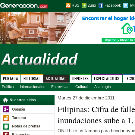
RSS
2urpi
Facebook
Twi
PORTADA
EDITORIAL
ACTUALIDAD
DEPORTES
ESPECTÁCULOS
TECN
Política
Internacionales
Entrevistas
Cultural
Astrología
Martes 27 de diciembre 2011
Nuestros sitios
Filipinas: Cifra de fall
Opinión
inundaciones sube a 1,
Turismo
Notas de prensa
ONU hizo un llamado para brindar ayud
Encuestas