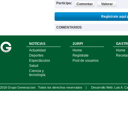
Participa:
Comentar
Valorar
Regístrate aquí 
COMENTARIOS
NOTICIAS
2URPI
GASTR
Actualidad
Home
Home
Deportes
Regístrate
Receta
Espectáculos
Post de usuarios
Salud
Ciencia y
tecnología
2018 Grupo Generaccion . Todos los derechos reservados |
Desarrollo Web: Luis A.