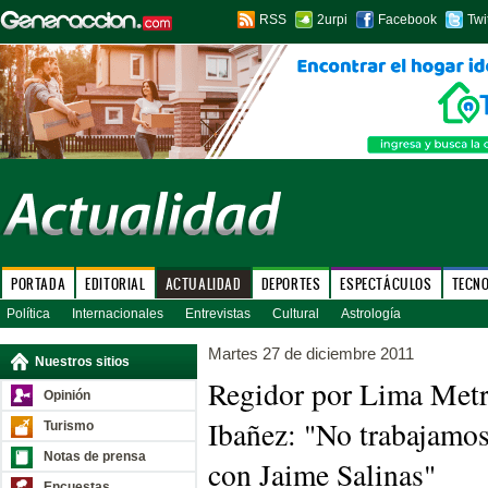
RSS
2urpi
Facebook
Twi
PORTADA
EDITORIAL
ACTUALIDAD
DEPORTES
ESPECTÁCULOS
TECN
Política
Internacionales
Entrevistas
Cultural
Astrología
Martes 27 de diciembre 2011
Nuestros sitios
Regidor por Lima Metr
Opinión
Ibañez: "No trabajam
Turismo
Notas de prensa
con Jaime Salinas"
Encuestas