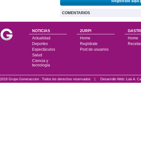
Regístrate aquí 
COMENTARIOS
NOTICIAS
2URPI
GASTR
Actualidad
Home
Home
Deportes
Regístrate
Receta
Espectáculos
Post de usuarios
Salud
Ciencia y
tecnología
2018 Grupo Generaccion . Todos los derechos reservados |
Desarrollo Web: Luis A.