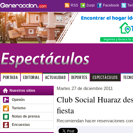
RSS
2urpi
Facebook
Twi
PORTADA
EDITORIAL
ACTUALIDAD
DEPORTES
ESPECTÁCULOS
TECN
Martes 27 de diciembre 2011
Nuestros sitios
Club Social Huaraz des
Opinión
fiesta
Turismo
Notas de prensa
Recomiendan hacer reservaciones con
Encuestas