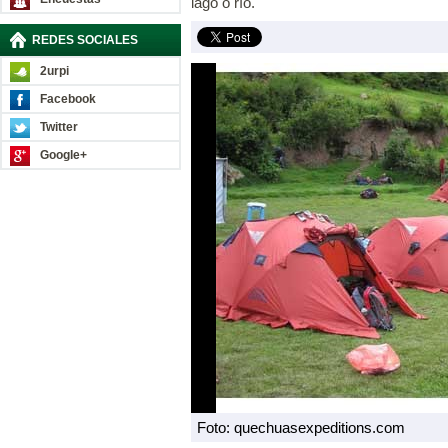
lago o río.
REDES SOCIALES
2urpi
Facebook
Twitter
Google+
Foto: quechuasexpeditions.com