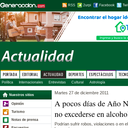
RSS
2urpi
Facebook
Twi
PORTADA
EDITORIAL
ACTUALIDAD
DEPORTES
ESPECTÁCULOS
TECN
Política
Internacionales
Entrevistas
Cultural
Astrología
Martes 27 de diciembre 2011
Nuestros sitios
A pocos días de Año 
Opinión
no excederse en alcoh
Turismo
Notas de prensa
Podrían sufrir robos, violaciones o en 
Encuestas