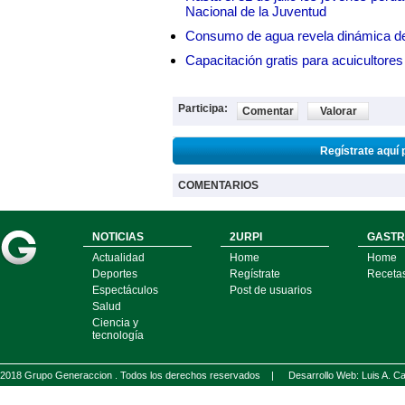
Nacional de la Juventud
Consumo de agua revela dinámica d
Capacitación gratis para acuicul
Participa:
Comentar
Valorar
Regístrate aquí 
COMENTARIOS
NOTICIAS
2URPI
GASTR
Actualidad
Home
Home
Deportes
Regístrate
Receta
Espectáculos
Post de usuarios
Salud
Ciencia y
tecnología
2018 Grupo Generaccion . Todos los derechos reservados |
Desarrollo Web: Luis A.