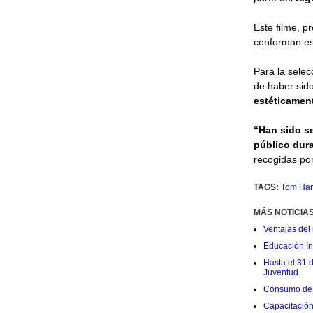
Este filme, p
conforman es
Para la selec
de haber sid
estéticament
“Han sido s
público dur
recogidas po
TAGS:
Tom Ha
MÁS NOTICIA
Ventajas del 
Educación Ini
Hasta el 31 
Juventud
Consumo de 
Capacitació