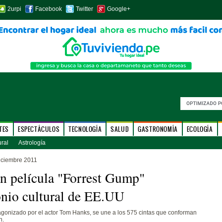
2urpi
Facebook
Twitter
Google+
TES
ESPECTÁCULOS
TECNOLOGÍA
SALUD
GASTRONOMÍA
ECOLOGÍA
ural
Astrología
iciembre 2011
n película "Forrest Gump"
nio cultural de EE.UU
tagonizado por el actor Tom Hanks, se une a los 575 cintas que conforman
n.