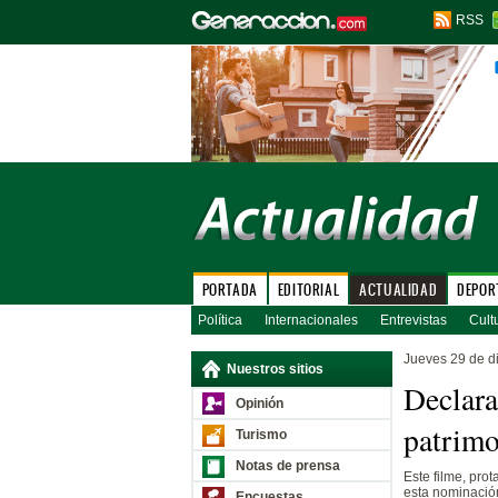
RSS
PORTADA
EDITORIAL
ACTUALIDAD
DEPOR
Política
Internacionales
Entrevistas
Cult
Jueves 29 de d
Nuestros sitios
Declara
Opinión
patrimo
Turismo
Notas de prensa
Este filme, pro
esta nominació
Encuestas