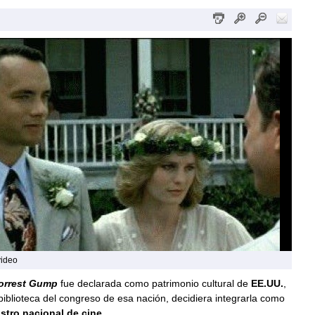
video
orrest Gump
fue declarada como patrimonio cultural de
EE.UU.
,
biblioteca del congreso de esa nación, decidiera integrarla como
istro nacional de cine.