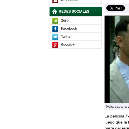
REDES SOCIALES
2urpi
Facebook
Twitter
Google+
Foto: captura 
La película
F
luego que la 
parte del
reg