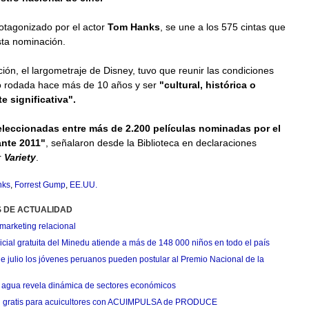
rotagonizado por el actor
Tom Hanks
, se une a los 575 cintas que
ta nominación.
ción, el largometraje de Disney, tuvo que reunir las condiciones
o rodada hace más de 10 años y ser
"cultural, histórica o
e significativa".
eleccionadas entre más de 2.200 películas nominadas por el
ante 2011"
, señalaron desde la Biblioteca en declaraciones
r
Variety
.
nks
,
Forrest Gump
,
EE.UU.
S DE ACTUALIDAD
marketing relacional
cial gratuita del Minedu atiende a más de 148 000 niños en todo el país
de julio los jóvenes peruanos pueden postular al Premio Nacional de la
agua revela dinámica de sectores económicos
n gratis para acuicultores con ACUIMPULSA de PRODUCE