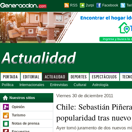
RSS
2urpi
Facebook
Twi
PORTADA
EDITORIAL
ACTUALIDAD
DEPORTES
ESPECTÁCULOS
TECN
Política
Internacionales
Entrevistas
Cultural
Astrología
Viernes 30 de diciembre 2011
Nuestros sitios
Chile: Sebastián Piñer
Opinión
popularidad tras nuev
Turismo
Notas de prensa
Ayer tomó juramento de dos nuevos min
Encuestas