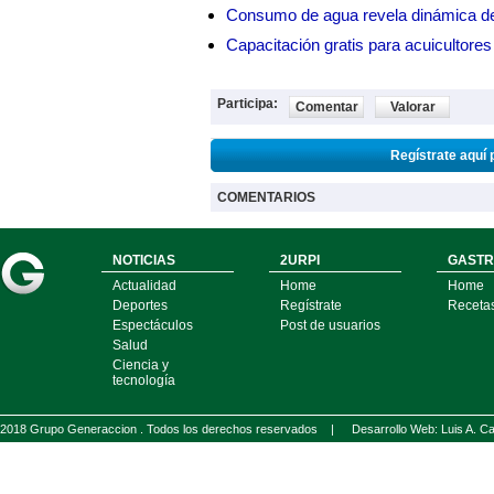
Consumo de agua revela dinámica d
Capacitación gratis para acuicul
Participa:
Comentar
Valorar
Regístrate aquí 
COMENTARIOS
NOTICIAS
2URPI
GASTR
Actualidad
Home
Home
Deportes
Regístrate
Receta
Espectáculos
Post de usuarios
Salud
Ciencia y
tecnología
2018 Grupo Generaccion . Todos los derechos reservados |
Desarrollo Web: Luis A.