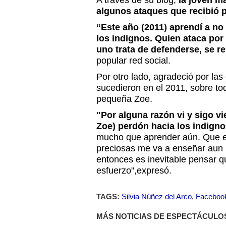
A través de su blog,
la joven m
algunos ataques que recibió p
“Este año (2011) aprendí a no
los indignos. Quien ataca por
uno trata de defenderse, se r
popular red social.
Por otro lado, agradeció por la
sucedieron en el 2011, sobre tod
pequeña Zoe.
"Por alguna razón vi y sigo v
Zoe) perdón hacia los indign
mucho que aprender aún. Que es
preciosas me va a enseñar aun 
entonces es inevitable pensar qu
esfuerzo",expresó.
TAGS:
Silvia Núñez del Arco
,
Faceboo
MÁS NOTICIAS DE ESPECTÁCULO