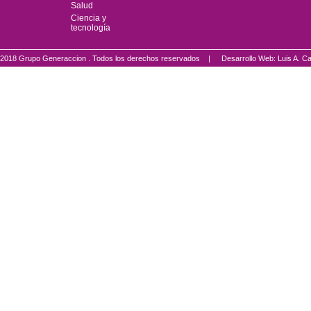
Salud
Ciencia y
tecnología
2018 Grupo Generaccion . Todos los derechos reservados |
Desarrollo Web: Luis A.