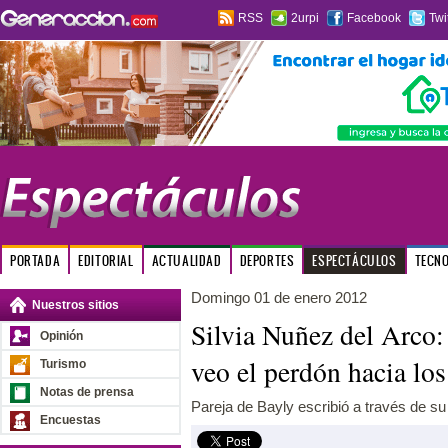
RSS
2urpi
Facebook
Twi
PORTADA
EDITORIAL
ACTUALIDAD
DEPORTES
ESPECTÁCULOS
TECN
Domingo 01 de enero 2012
Nuestros sitios
Silvia Nuñez del Arco:
Opinión
veo el perdón hacia lo
Turismo
Notas de prensa
Pareja de Bayly escribió a través de s
Encuestas