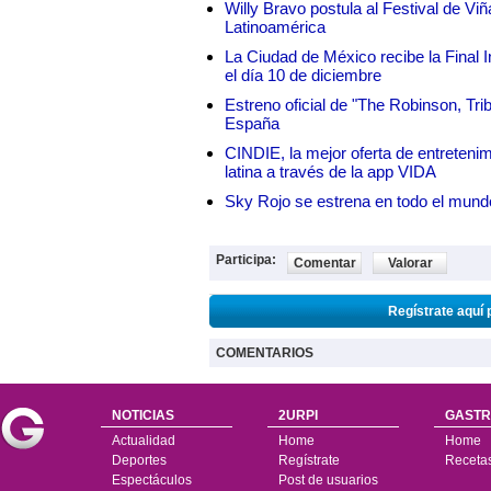
Willy Bravo postula al Festival de Vi
Latinoamérica
La Ciudad de México recibe la Final I
el día 10 de diciembre
Estreno oficial de "The Robinson, Tri
España
CINDIE, la mejor oferta de entretenim
latina a través de la app VIDA
Sky Rojo se estrena en todo el mund
Participa:
Comentar
Valorar
Regístrate aquí 
COMENTARIOS
NOTICIAS
2URPI
GASTR
Actualidad
Home
Home
Deportes
Regístrate
Receta
Espectáculos
Post de usuarios