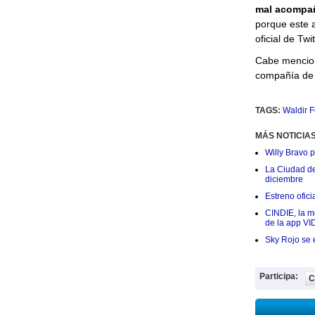
mal acompa
porque este 
oficial de Twit
Cabe mencion
compañía de 
TAGS:
Waldir F
MÁS NOTICIA
Willy Bravo 
La Ciudad de 
diciembre
Estreno ofic
CINDIE, la me
de la app VI
Sky Rojo se 
Participa:
C