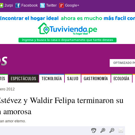
2urpi
Facebook
Twitter
Google+
TES
ESPECTÁCULOS
TECNOLOGÍA
SALUD
GASTRONOMÍA
ECOLOGÍA
ero 2012
stévez y Waldir Felipa terminaron su
n amorosa
an amor eterno.