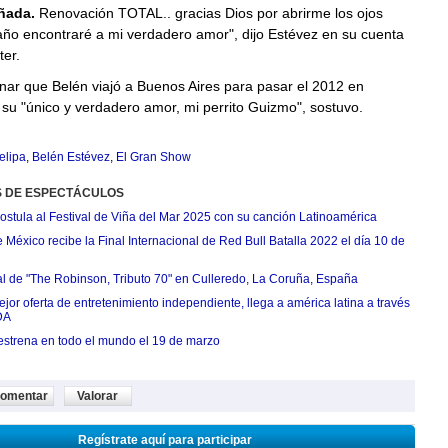
ñada.
Renovación TOTAL.. gracias Dios por abrirme los ojos
año encontraré a mi verdadero amor", dijo Estévez en su cuenta
ter.
ar que Belén viajó a Buenos Aires para pasar el 2012 en
su "único y verdadero amor, mi perrito Guizmo", sostuvo.
elipa
,
Belén Estévez
,
El Gran Show
S DE ESPECTÁCULOS
postula al Festival de Viña del Mar 2025 con su canción Latinoamérica
México recibe la Final Internacional de Red Bull Batalla 2022 el día 10 de
ial de "The Robinson, Tributo 70" en Culleredo, La Coruña, España
jor oferta de entretenimiento independiente, llega a américa latina a través
DA
estrena en todo el mundo el 19 de marzo
omentar
Valorar
Regístrate aquí para participar