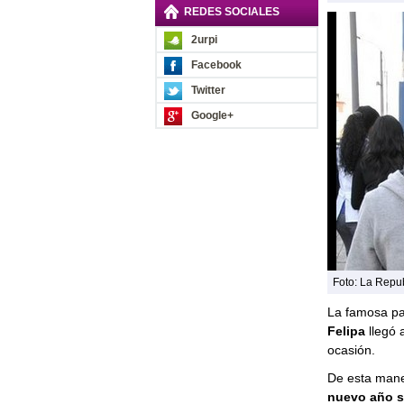
REDES SOCIALES
2urpi
Facebook
Twitter
Google+
Foto: La Repu
La famosa pa
Felipa
llegó 
ocasión.
De esta maner
nuevo año so