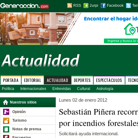
RSS
2urpi
Facebook
Twi
PORTADA
EDITORIAL
ACTUALIDAD
DEPORTES
ESPECTÁCULOS
TECN
Política
Internacionales
Entrevistas
Cultural
Astrología
Lunes 02 de enero 2012
Nuestros sitios
Sebastián Piñera recorr
Opinión
por incendios forestale
Turismo
Notas de prensa
Solicitará ayuda internacional.
Encuestas