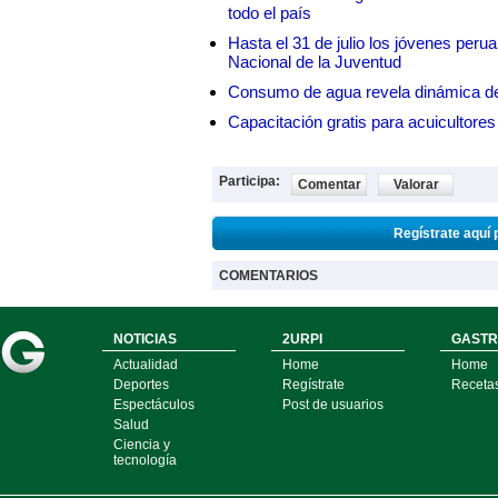
todo el país
Hasta el 31 de julio los jóvenes peru
Nacional de la Juventud
Consumo de agua revela dinámica d
Capacitación gratis para acuicul
Participa:
Comentar
Valorar
Regístrate aquí 
COMENTARIOS
NOTICIAS
2URPI
GASTR
Actualidad
Home
Home
Deportes
Regístrate
Receta
Espectáculos
Post de usuarios
Salud
Ciencia y
tecnología