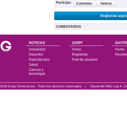
Participa:
Comentar
Valorar
Regístrate aquí 
COMENTARIOS
NOTICIAS
2URPI
GASTR
Actualidad
Home
Home
Deportes
Regístrate
Receta
Espectáculos
Post de usuarios
Salud
Ciencia y
tecnología
2018 Grupo Generaccion . Todos los derechos reservados |
Desarrollo Web: Luis A.