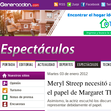
RSS
2urpi
Facebook
Twi
PORTADA
EDITORIAL
ACTUALIDAD
DEPORTES
ESPECTÁCULOS
TECN
Martes 03 de enero 2012
Nuestros sitios
Meryl Streep necesitó a
Opinión
el papel de Margaret T
Turismo
Notas de prensa
Asimismo, la actriz escuchó los discur
Encuestas
representar debidamente el papel.