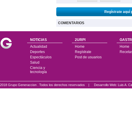
Regístrate aquí 
COMENTARIOS
NOTICIAS
2URPI
GASTR
Actualidad
Home
Home
Deportes
Regístrate
Receta
Espectáculos
Post de usuarios
Salud
Ciencia y
tecnología
2018 Grupo Generaccion . Todos los derechos reservados |
Desarrollo Web: Luis A.