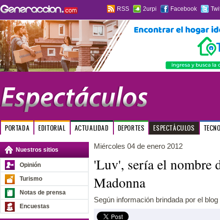
RSS
2urpi
Facebook
Twi
PORTADA
EDITORIAL
ACTUALIDAD
DEPORTES
ESPECTÁCULOS
TECN
Miércoles 04 de enero 2012
Nuestros sitios
'Luv', sería el nombre 
Opinión
Madonna
Turismo
Notas de prensa
Según información brindada por el blog
Encuestas