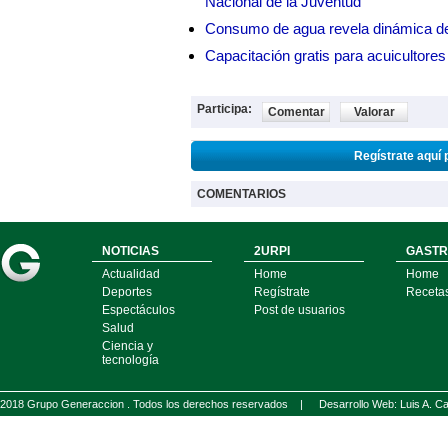
Nacional de la Juventud
Consumo de agua revela dinámica d
Capacitación gratis para acuicul
Participa:
Comentar
Valorar
Regístrate aquí 
COMENTARIOS
NOTICIAS
2URPI
GASTR
Actualidad
Home
Home
Deportes
Regístrate
Receta
Espectáculos
Post de usuarios
Salud
Ciencia y
tecnología
2018 Grupo Generaccion . Todos los derechos reservados |
Desarrollo Web: Luis A.