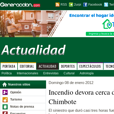
RSS
2urpi
Facebook
Twi
PORTADA
EDITORIAL
ACTUALIDAD
DEPORTES
ESPECTÁCULOS
TECN
Política
Internacionales
Entrevistas
Cultural
Astrología
Domingo 08 de enero 2012
Nuestros sitios
Incendio devora cerca 
Opinión
Chimbote
Turismo
Notas de prensa
El siniestro que duró casi tres horas fu
Encuestas