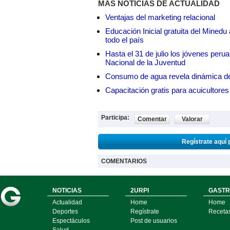
MÁS NOTICIAS DE ACTUALIDAD
Ventajas del marketing relacional
Educación Inicial gratuita del Mined
todo el país
Hasta el 31 de julio los jóvenes peru
Nacional de la Juventud
Consumo de agua revela dinámica d
Capacitación gratis para acuicul
Participa:
Comentar
Valorar
Regístrate aquí 
COMENTARIOS
NOTICIAS
2URPI
GASTR
Actualidad
Home
Home
Deportes
Regístrate
Receta
Espectáculos
Post de usuarios