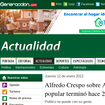
RSS
2urpi
Facebook
Twi
PORTADA
EDITORIAL
ACTUALIDAD
DEPORTES
ESPECTÁCULOS
TECN
Política
Internacionales
Entrevistas
Cultural
Astrología
Jueves 12 de enero 2012
Nuestros sitios
Alfredo Crespo sobre 
Opinión
popular terminó hace 
Turismo
Notas de prensa
Político no puede con su genio.
Encuestas