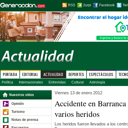
RSS
2urpi
Facebook
Twi
PORTADA
EDITORIAL
ACTUALIDAD
DEPORTES
ESPECTÁCULOS
TECN
Política
Internacionales
Entrevistas
Cultural
Astrología
Viernes 13 de enero 2012
Nuestros sitios
Accidente en Barranca
Opinión
varios heridos
Turismo
Notas de prensa
Los heridos fueron llevados a los cent
Encuestas