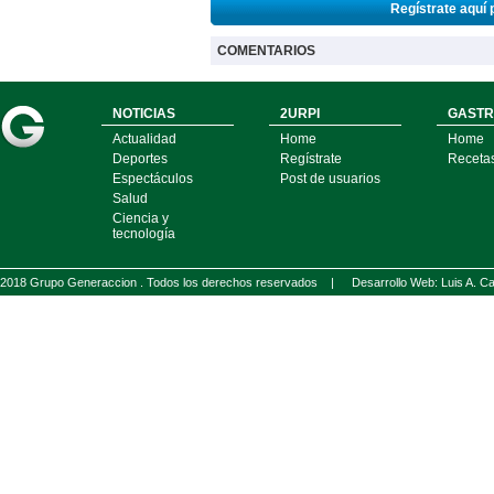
Regístrate aquí 
COMENTARIOS
NOTICIAS
2URPI
GASTR
Actualidad
Home
Home
Deportes
Regístrate
Receta
Espectáculos
Post de usuarios
Salud
Ciencia y
tecnología
2018 Grupo Generaccion . Todos los derechos reservados |
Desarrollo Web: Luis A.