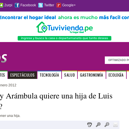
2urpi
Facebook
Twitter
Google+
TES
ESPECTÁCULOS
TECNOLOGÍA
SALUD
GASTRONOMÍA
ECOLOGÍA
enero 2012
y Arámbula quiere una hija de Luis
?
ener una hija.