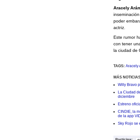
Aracely Ará
inseminación 
poder embara
actriz.
Este rumor h
con tener una
la ciudad de
TAGS:
Aracely
MÁS NOTICIA
Willy Bravo 
La Ciudad de 
diciembre
Estreno ofic
CINDIE, la me
de la app VI
Sky Rojo se 
Participa: