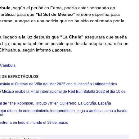
mbula,
según el periódico Fama, podría estar pensando en
artificial para que
“El Sol de México”
le done esperma para
zarse, aunque es una noticia que no ha sido confirmada por la
a llegado a la luz después que
“La Chule”
asegurara que sueña
 hija, aunque también es posible que decida adoptar una niña en
 Chihuahua, según informó
Labotana
.
 Arámbula
S DE ESPECTÁCULOS
postula al Festival de Viña del Mar 2025 con su canción Latinoamérica
México recibe la Final Internacional de Red Bull Batalla 2022 el día 10 de
ial de "The Robinson, Tributo 70" en Culleredo, La Coruña, España
jor oferta de entretenimiento independiente, llega a américa latina a través
DA
estrena en todo el mundo el 19 de marzo