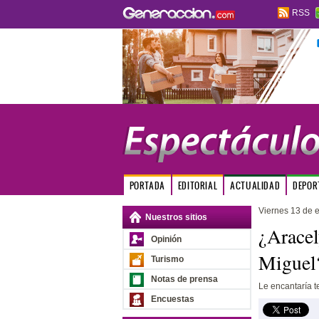
RSS
PORTADA
EDITORIAL
ACTUALIDAD
DEPOR
Viernes 13 de 
Nuestros sitios
¿Aracel
Opinión
Miguel
Turismo
Notas de prensa
Le encantaría t
Encuestas