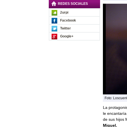
REDES SOCIALES
2urpi
Facebook
Twitter
Google+
Foto: Loscuen
La protagoni
le encantaría
de sus hijos 
Miguel.