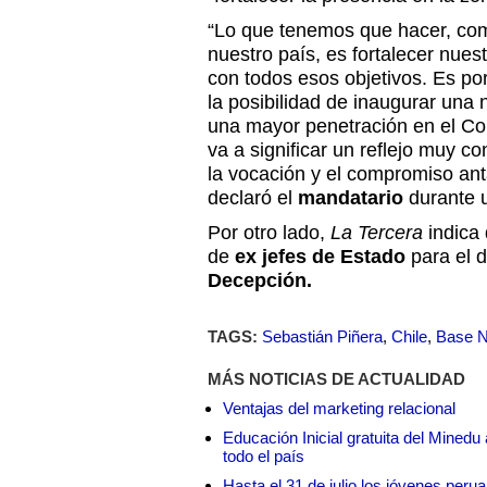
“Lo que tenemos que hacer, com
nuestro país, es fortalecer nuest
con todos esos objetivos. Es p
la posibilidad de inaugurar una
una mayor penetración en el Con
va a significar un reflejo muy c
la vocación y el compromiso antá
declaró el
mandatario
durante u
Por otro lado,
La Tercera
indica
de
ex jefes de Estado
para el 
Decepción.
TAGS:
Sebastián Piñera
,
Chile
,
Base N
MÁS NOTICIAS DE ACTUALIDAD
Ventajas del marketing relacional
Educación Inicial gratuita del Mined
todo el país
Hasta el 31 de julio los jóvenes peru