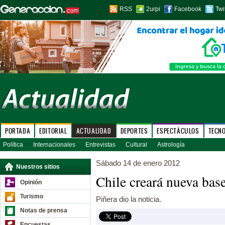
RSS
2urpi
Facebook
Twi
PORTADA
EDITORIAL
ACTUALIDAD
DEPORTES
ESPECTÁCULOS
TECN
Política
Internacionales
Entrevistas
Cultural
Astrología
Sábado 14 de enero 2012
Nuestros sitios
Chile creará nueva base
Opinión
Turismo
Piñera dio la noticia.
Notas de prensa
Encuestas