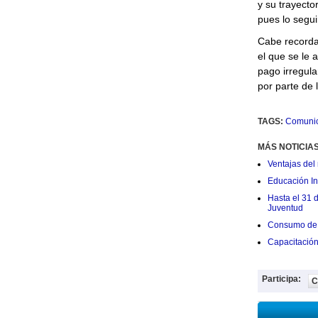
y su trayecto
pues lo segu
Cabe recordar
el que se le 
pago irregula
por parte de 
TAGS:
Comuni
MÁS NOTICIA
Ventajas del 
Educación Ini
Hasta el 31 
Juventud
Consumo de 
Capacitació
Participa:
C