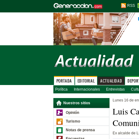
RSS
PORTADA
EDITORIAL
ACTUALIDAD
DEPOR
Política
Internacionales
Entrevistas
Cult
Lunes 16 de en
Nuestros sitios
Luis Ca
Opinión
Comuni
Turismo
Notas de prensa
Ex alcalde de L
Encuestas