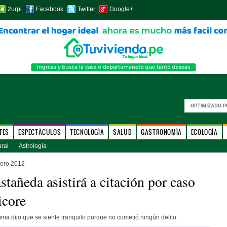
2urpi
Facebook
Twitter
Google+
TES
ESPECTÁCULOS
TECNOLOGÍA
SALUD
GASTRONOMÍA
ECOLOGÍA
ural
Astrología
ero 2012
stañeda asistirá a citación por caso
core
ima dijo que se siente tranquilo porque no cometió ningún delito.