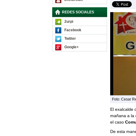
REDES SOCIALES
2urpi
Facebook
Twitter
Google+
Foto: Cesar Re
El exalcalde
mañana a la 
el caso
Comu
De esta mane