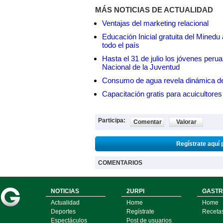
MÁS NOTICIAS DE ACTUALIDAD
Ventajas del marketing relacional
Educación Inicial gratuita del Mined
todo el país
Hasta el 31 de julio los jóvenes peru
Nacional de la Juventud
Consumo de agua revela dinámica d
Capacitación gratis para acuicul
Participa:
Comentar
Valorar
Regístrate aquí 
COMENTARIOS
NOTICIAS
2URPI
GASTR
Actualidad
Home
Home
Deportes
Regístrate
Receta
Espectáculos
Post de usuarios