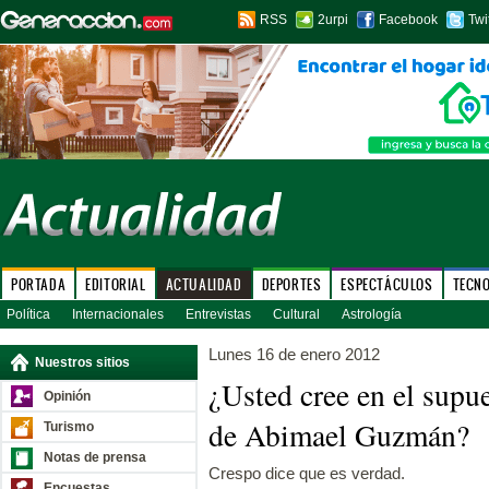
RSS
2urpi
Facebook
Twi
PORTADA
EDITORIAL
ACTUALIDAD
DEPORTES
ESPECTÁCULOS
TECN
Política
Internacionales
Entrevistas
Cultural
Astrología
Lunes 16 de enero 2012
Nuestros sitios
¿Usted cree en el supu
Opinión
de Abimael Guzmán?
Turismo
Notas de prensa
Crespo dice que es verdad.
Encuestas