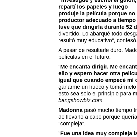
"Investigué y escribí el guion,
repartí los papeles y luego
produje la película porque no
productor adecuado a tiempo 
tuve que dirigirla durante 52 
divertido. Lo abarqué todo desga
resultó muy educativo", confesó
A pesar de resultarle duro, Mad
películas en el futuro.
"
Me encanta dirigir. Me encan
ello y espero hacer otra pelícu
igual que cuando empecé mi c
ganarme un hueco y tomármelo 
esto sea solo el principio para 
bangshowbiz.com.
Madonna
pasó mucho tiempo tr
de llevarlo a cabo porque quería
"compleja".
"
Fue una idea muy compleja la