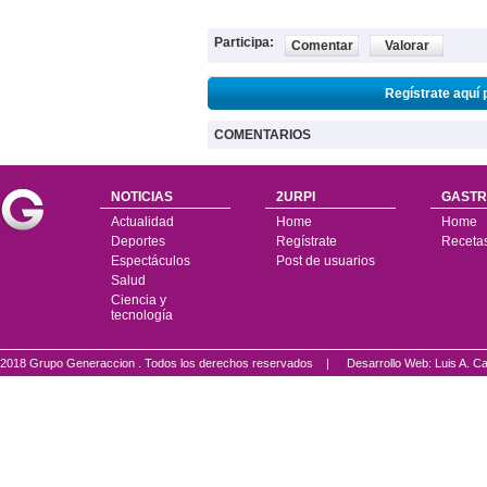
Participa:
Comentar
Valorar
Regístrate aquí 
COMENTARIOS
NOTICIAS
2URPI
GASTR
Actualidad
Home
Home
Deportes
Regístrate
Receta
Espectáculos
Post de usuarios
Salud
Ciencia y
tecnología
2018 Grupo Generaccion . Todos los derechos reservados |
Desarrollo Web: Luis A.