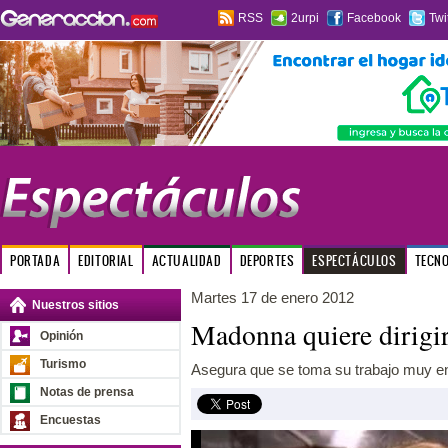
RSS
2urpi
Facebook
Twi
PORTADA
EDITORIAL
ACTUALIDAD
DEPORTES
ESPECTÁCULOS
TECN
Martes 17 de enero 2012
Nuestros sitios
Madonna quiere dirigir
Opinión
Turismo
Asegura que se toma su trabajo muy en
Notas de prensa
Encuestas