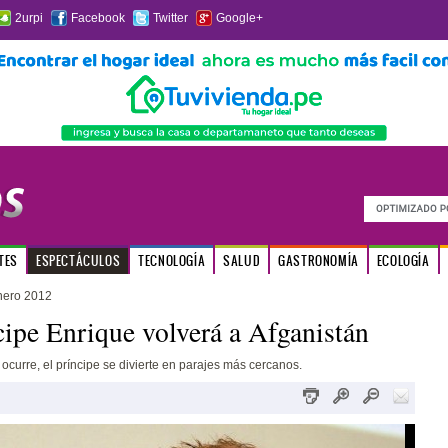
2urpi
Facebook
Twitter
Google+
TES
ESPECTÁCULOS
TECNOLOGÍA
SALUD
GASTRONOMÍA
ECOLOGÍA
nero 2012
cipe Enrique volverá a Afganistán
 ocurre, el príncipe se divierte en parajes más cercanos.