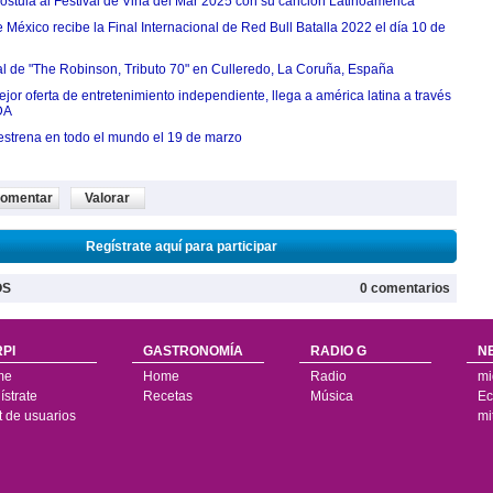
postula al Festival de Viña del Mar 2025 con su canción Latinoamérica
México recibe la Final Internacional de Red Bull Batalla 2022 el día 10 de
ial de "The Robinson, Tributo 70" en Culleredo, La Coruña, España
jor oferta de entretenimiento independiente, llega a américa latina a través
DA
estrena en todo el mundo el 19 de marzo
omentar
Valorar
Regístrate aquí para participar
OS
0 comentarios
PI
GASTRONOMÍA
RADIO G
N
me
Home
Radio
mi
strate
Recetas
Música
Ec
t de usuarios
mi