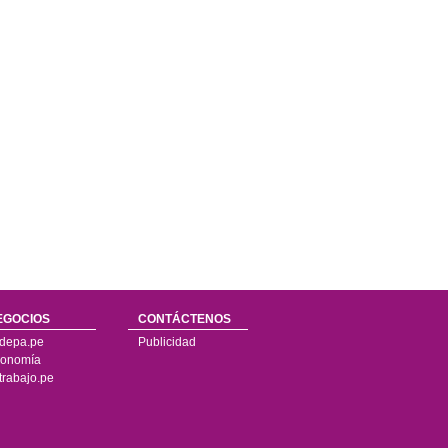
EGOCIOS
CONTÁCTENOS
depa.pe
Publicidad
onomía
trabajo.pe