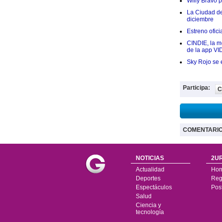
Willy Bravo 
La Ciudad de 
diciembre
Estreno ofic
CINDIE, la me
de la app VI
Sky Rojo se 
Participa:
C
COMENTARI
NOTICIAS
2UR
Actualidad
Ho
Deportes
Regí
Espectáculos
Pos
Salud
Ciencia y
tecnología