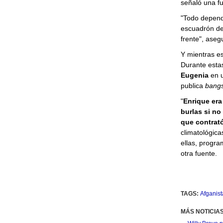
señaló una fu
"Todo depende
escuadrón del
frente", aseg
Y mientras es
Durante estas
Eugenia
en u
publica
bang
"
Enrique era
burlas si no
que contrató
climatológica
ellas, progr
otra fuente.
TAGS:
Afganist
MÁS NOTICIA