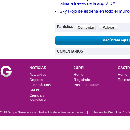
latina a través de la app VIDA
Sky Rojo se estrena en todo el mund
Participa:
Comentar
Valorar
Regístrate aquí 
COMENTARIOS
NOTICIAS
2URPI
GASTR
Actualidad
Home
Home
Deportes
Regístrate
Receta
Espectáculos
Post de usuarios
Salud
Ciencia y
tecnología
2018 Grupo Generaccion . Todos los derechos reservados |
Desarrollo Web: Luis A.