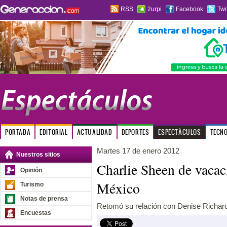
RSS
2urpi
Facebook
Twi
PORTADA
EDITORIAL
ACTUALIDAD
DEPORTES
ESPECTÁCULOS
TECN
Martes 17 de enero 2012
Nuestros sitios
Charlie Sheen de vacac
Opinión
México
Turismo
Notas de prensa
Retomó su relación con Denise Richar
Encuestas