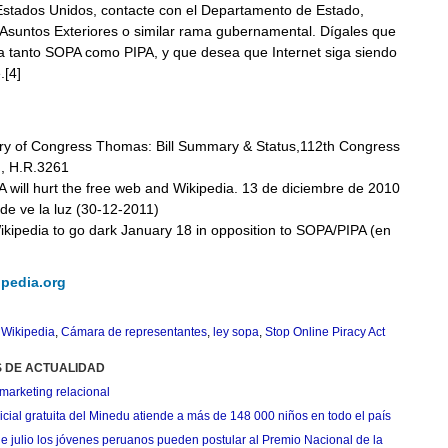
 Estados Unidos, contacte con el Departamento de Estado,
 Asuntos Exteriores o similar rama gubernamental. Dígales que
a tanto SOPA como PIPA, y que desea que Internet siga siendo
.[4]
ary of Congress Thomas: Bill Summary & Status,112th Congress
), H.R.3261
will hurt the free web and Wikipedia. 13 de diciembre de 2010
nde ve la luz (30-12-2011)
ikipedia to go dark January 18 in opposition to SOPA/PIPA (en
ipedia.org
,
Wikipedia
,
Cámara de representantes
,
ley sopa
,
Stop Online Piracy Act
S DE ACTUALIDAD
marketing relacional
cial gratuita del Minedu atiende a más de 148 000 niños en todo el país
de julio los jóvenes peruanos pueden postular al Premio Nacional de la