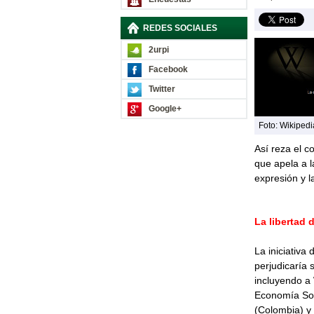
REDES SOCIALES
2urpi
Facebook
Twitter
Google+
Foto: Wikipedi
Así reza el c
que apela a l
expresión y l
La libertad 
La iniciativa
perjudicaría 
incluyendo a 
Economía Sost
(Colombia) y