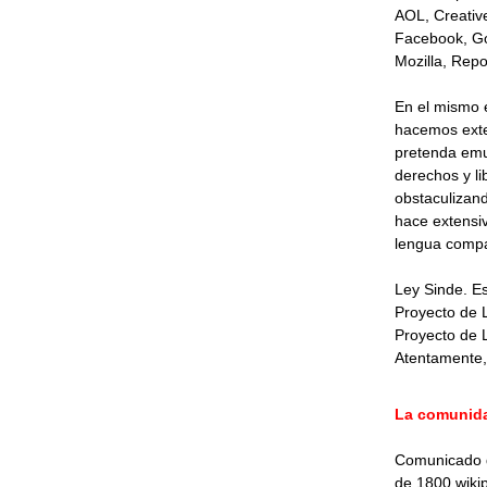
AOL, Creativ
Facebook, Go
Mozilla, Repo
En el mismo 
hacemos exten
pretenda emul
derechos y li
obstaculizand
hace extensiv
lengua compa
Ley Sinde. Es
Proyecto de 
Proyecto de 
Atentamente,
La comunida
Comunicado de
de 1800 wikip