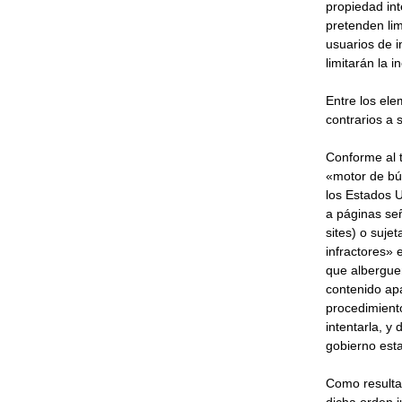
propiedad int
pretenden lim
usuarios de 
limitarán la i
Entre los ele
contrarios a 
Conforme al t
«motor de bús
los Estados U
a páginas señ
sites) o sujet
infractores» 
que albergue
contenido apa
procedimiento
intentarla, y
gobierno est
Como resultad