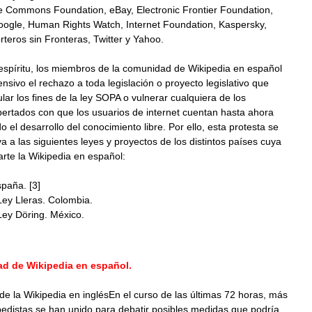
e Commons Foundation, eBay, Electronic Frontier Foundation,
ogle, Human Rights Watch, Internet Foundation, Kaspersky,
rteros sin Fronteras, Twitter y Yahoo.
espíritu, los miembros de la comunidad de Wikipedia en español
sivo el rechazo a toda legislación o proyecto legislativo que
ar los fines de la ley SOPA o vulnerar cualquiera de los
bertados con que los usuarios de internet cuentan hasta ahora
o el desarrollo del conocimiento libre. Por ello, esta protesta se
a a las siguientes leyes y proyectos de los distintos países cuya
rte la Wikipedia en español:
paña. [3]
Ley Lleras. Colombia.
Ley Döring. México.
d de Wikipedia en español.
 la Wikipedia en inglésEn el curso de las últimas 72 horas, más
edistas se han unido para debatir posibles medidas que podría