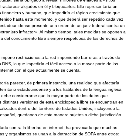
dicial, sería obligado a revisar millones de enlaces a «sitios
nfractores» alojados en él y bloquearlos. Ello representaría un
financiero y humano, que impediría el rápido crecimiento que
 tenido hasta este momento, y que deberá ser repetido cada vez
 estadounidense presente una orden de un juez federal contra un
extranjero infractor». Al mismo tiempo, tales medidas se oponen a
ra del conocimiento libre siempre respetuosa de los derechos de
impone restricciones a la red imponiendo barreras a través de
s DNS, lo que impediría el fácil acceso a la mayor parte de los
nternet con el que actualmente se cuenta.
odría parecer, de primera instancia, una realidad que afectaría
territorio estadounidense y a los hablantes de la lengua inglesa.
 debe considerarse que la mayor parte de los datos que
 distintas versiones de esta enciclopedia libre se encuentran en
calizados dentro del territorio de Estados Unidos, incluyendo la
español, quedando de esta manera sujetos a dicha jurisdicción.
tado contra la libertad en internet, ha provocado que muchas
as y organismos se unan a la detracción de SOPA entre otros: