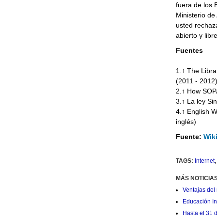
fuera de los
Ministerio de
usted rechaz
abierto y libre
Fuentes
1.↑ The Libr
(2011 - 2012
2.↑ How SOPA 
3.↑ La ley Si
4.↑ English W
inglés)
Fuente:
Wik
TAGS:
Internet
MÁS NOTICIA
Ventajas del 
Educación Ini
Hasta el 31 