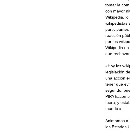
tomar la comu
con mayor niv
Wikipedia, lo
wikipedistas 
participante
reacción públ
por los wikip
Wikipedia en 
que rechazan
«Hoy los wik
legislación d
una acción e
tener que ev
segundo, pue
PIPA hacen pe
fuera, y esta
mundo.»
Animamos a lo
los Estados U