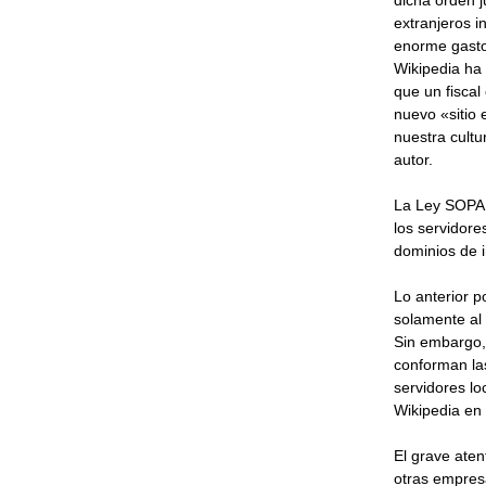
dicha orden ju
extranjeros i
enorme gasto 
Wikipedia ha
que un fiscal
nuevo «sitio 
nuestra cultu
autor.
La Ley SOPA 
los servidore
dominios de i
Lo anterior p
solamente al 
Sin embargo,
conforman las
servidores lo
Wikipedia en 
El grave aten
otras empres