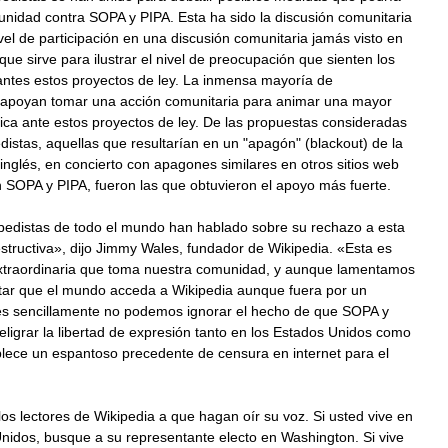
nidad contra SOPA y PIPA. Esta ha sido la discusión comunitaria
el de participación en una discusión comunitaria jamás visto en
 que sirve para ilustrar el nivel de preocupación que sienten los
antes estos proyectos de ley. La inmensa mayoría de
s apoyan tomar una acción comunitaria para animar una mayor
ica ante estos proyectos de ley. De las propuestas consideradas
edistas, aquellas que resultarían en un "apagón" (blackout) de la
inglés, en concierto con apagones similares en otros sitios web
 SOPA y PIPA, fueron las que obtuvieron el apoyo más fuerte.
ipedistas de todo el mundo han hablado sobre su rechazo a esta
estructiva», dijo Jimmy Wales, fundador de Wikipedia. «Esta es
xtraordinaria que toma nuestra comunidad, y aunque lamentamos
itar que el mundo acceda a Wikipedia aunque fuera por un
s sencillamente no podemos ignorar el hecho de que SOPA y
ligrar la libertad de expresión tanto en los Estados Unidos como
blece un espantoso precedente de censura en internet para el
s lectores de Wikipedia a que hagan oír su voz. Si usted vive en
nidos, busque a su representante electo en Washington. Si vive