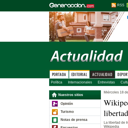
RSS
PORTADA
EDITORIAL
ACTUALIDAD
DEPOR
Política
Internacionales
Entrevistas
Cult
Miércoles 18 d
Nuestros sitios
Wikiped
Opinión
libertad
Turismo
Notas de prensa
La libertad de I
Wikipedia
Encuestas