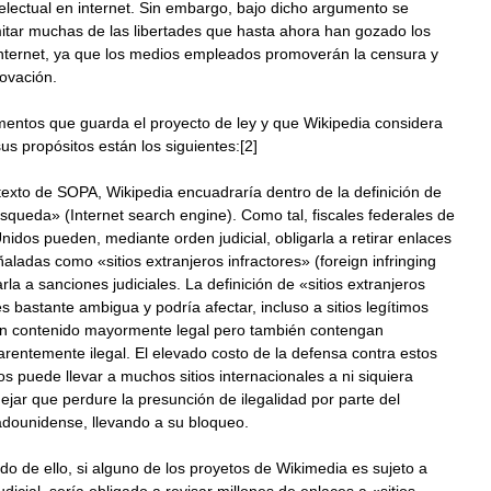
electual en internet. Sin embargo, bajo dicho argumento se
itar muchas de las libertades que hasta ahora han gozado los
internet, ya que los medios empleados promoverán la censura y
novación.
mentos que guarda el proyecto de ley y que Wikipedia considera
sus propósitos están los siguientes:[2]
exto de SOPA, Wikipedia encuadraría dentro de la definición de
queda» (Internet search engine). Como tal, fiscales federales de
nidos pueden, mediante orden judicial, obligarla a retirar enlaces
aladas como «sitios extranjeros infractores» (foreign infringing
arla a sanciones judiciales. La definición de «sitios extranjeros
es bastante ambigua y podría afectar, incluso a sitios legítimos
n contenido mayormente legal pero también contengan
rentemente ilegal. El elevado costo de la defensa contra estos
s puede llevar a muchos sitios internacionales a ni siquiera
 dejar que perdure la presunción de ilegalidad por parte del
adounidense, llevando a su bloqueo.
o de ello, si alguno de los proyetos de Wikimedia es sujeto a