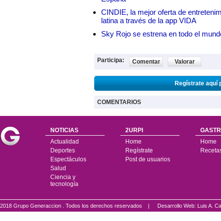
CINDIE, la mejor oferta de entretenim
latina a través de la app VIDA
Sky Rojo se estrena en todo el mund
Participa:
Comentar
Valorar
Regístrate aquí 
COMENTARIOS
NOTICIAS
2URPI
GASTR
Actualidad
Home
Home
Deportes
Regístrate
Receta
Espectáculos
Post de usuarios
Salud
Ciencia y
tecnología
2018 Grupo Generaccion . Todos los derechos reservados |
Desarrollo Web: Luis A.