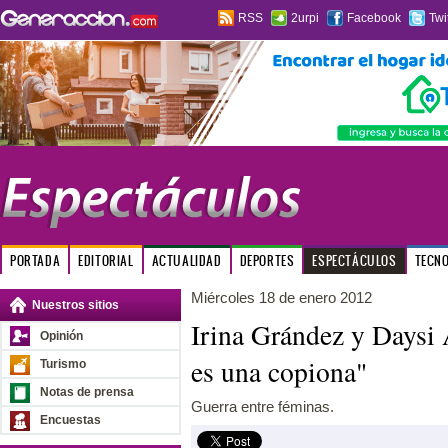
RSS
2urpi
Facebook
Twi
PORTADA
EDITORIAL
ACTUALIDAD
DEPORTES
ESPECTÁCULOS
TECN
Miércoles 18 de enero 2012
Nuestros sitios
Irina Grández y Daysi
Opinión
es una copiona"
Turismo
Notas de prensa
Guerra entre féminas.
Encuestas