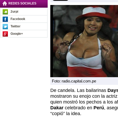
REDES SOCIALES
2urpi
Facebook
Twitter
Google+
Foto: radio.capital.com.pe
De candela. Las bailarinas
Days
mostraron su enojo con la actri
quien mostró los pechos a los a
Dakar
celebrado en
Perú
, aseg
“copió” la idea.