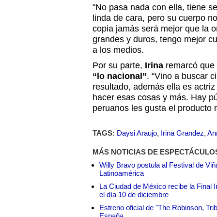
"No pasa nada con ella, tiene s
linda de cara, pero su cuerpo n
copia jamás será mejor que la o
grandes y duros, tengo mejor c
a los medios.
Por su parte,
Irina
remarcó que 
“lo nacional”
. “Vino a buscar c
resultado, además ella es actri
hacer esas cosas y más. Hay púb
peruanos les gusta el producto n
TAGS:
Daysi Araujo
,
Irina Grandez
,
An
MÁS NOTICIAS DE ESPECTÁCULO
Willy Bravo postula al Festival de Vi
Latinoamérica
La Ciudad de México recibe la Final I
el día 10 de diciembre
Estreno oficial de "The Robinson, Tri
España