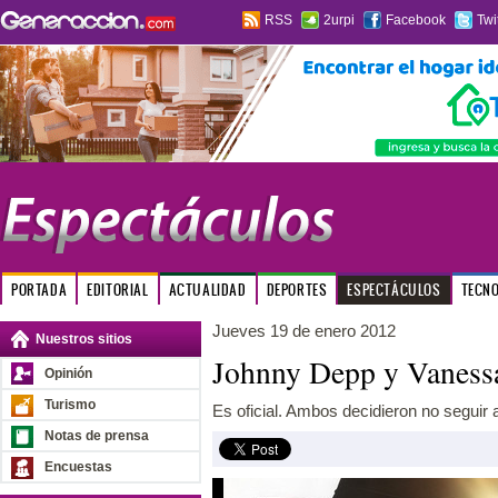
RSS
2urpi
Facebook
Twi
PORTADA
EDITORIAL
ACTUALIDAD
DEPORTES
ESPECTÁCULOS
TECN
Jueves 19 de enero 2012
Nuestros sitios
Johnny Depp y Vanessa
Opinión
Turismo
Es oficial. Ambos decidieron no seguir 
Notas de prensa
Encuestas