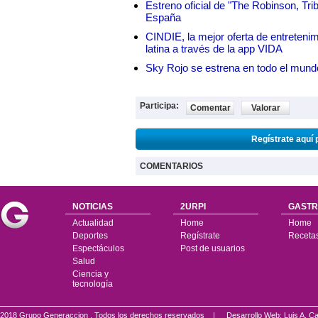
Estreno oficial de "The Robinson, Tri
España
CINDIE, la mejor oferta de entretenim
latina a través de la app VIDA
Sky Rojo se estrena en todo el mund
Participa:
Comentar
Valorar
Regístrate aquí 
COMENTARIOS
NOTICIAS
2URPI
GASTR
Actualidad
Home
Home
Deportes
Regístrate
Receta
Espectáculos
Post de usuarios
Salud
Ciencia y
tecnología
2018 Grupo Generaccion . Todos los derechos reservados |
Desarrollo Web: Luis A.