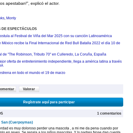
os apestaban!", explicó el actor.
nks
,
Monty
S DE ESPECTÁCULOS
postula al Festival de Viña del Mar 2025 con su canción Latinoamérica
México recibe la Final Internacional de Red Bull Batalla 2022 el día 10 de
ial de "The Robinson, Tributo 70" en Culleredo, La Coruña, España
jor oferta de entretenimiento independiente, llega a américa latina a través
DA
estrena en todo el mundo el 19 de marzo
omentar
Valorar
Regístrate aquí para participar
OS
1 comentarios
 San (Cuerpoymas)
erdad es muy doloroso perder una mascota , a mi me da pena cuando por
plo en reyes. Se regala a los niños mascotas. Y ls padres Nose dan cuenta