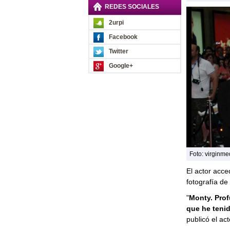
REDES SOCIALES
2urpi
Facebook
Twitter
Google+
Foto: virginm
El actor acc
fotografía de
"
Monty. Prof
que he tenid
publicó el act