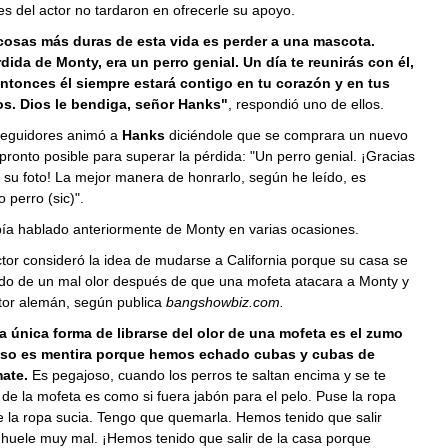
s del actor no tardaron en ofrecerle su apoyo.
cosas más duras de esta vida es perder a una mascota.
rdida de Monty, era un perro genial. Un día te reunirás con él,
ntonces él siempre estará contigo en tu corazón y en tus
s. Dios le bendiga, señor Hanks"
, respondió uno de ellos.
seguidores animó a
Hanks
diciéndole que se comprara un nuevo
pronto posible para superar la pérdida: "Un perro genial. ¡Gracias
 su foto! La mejor manera de honrarlo, según he leído, es
 perro (sic)".
ía hablado anteriormente de Monty en varias ocasiones.
tor consideró la idea de mudarse a California porque su casa se
do de un mal olor después de que una mofeta atacara a Monty y
stor alemán, según publica
bangshowbiz.com.
a única forma de librarse del olor de una mofeta es el zumo
Eso es mentira porque hemos echado cubas y cubas de
ate.
Es pegajoso, cuando los perros te saltan encima y se te
 de la mofeta es como si fuera jabón para el pelo. Puse la ropa
e la ropa sucia. Tengo que quemarla. Hemos tenido que salir
 huele muy mal. ¡Hemos tenido que salir de la casa porque