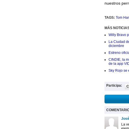
nuestros perr
TAGS:
Tom Ha
MÁS NOTICIA
Willy Bravo 
La Ciudad de 
diciembre
Estreno ofic
CINDIE, la me
de la app VI
Sky Rojo se 
Participa:
C
COMENTARI
José
La v
ejem