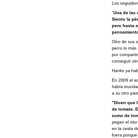
Los seguidore
"
Una de las 
Siento la pé
pero hasta e
pensamiento
Otro de sus 
perro lo más 
por compartir
conseguir otro
Hanks ya hab
En 2009 el ac
había inunda
a su otro pa
"Dicen que l
de tomate. 
zumo de tom
pegan el olor
en la cesta d
fuera porque