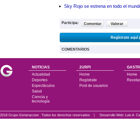
Sky Rojo se estrena en todo el mund
Participa:
Comentar
Valorar
Regístrate aquí 
COMENTARIOS
NOTICIAS
2URPI
GASTR
Actualidad
Home
Home
Deportes
Regístrate
Receta
Espectáculos
Post de usuarios
Salud
Ciencia y
tecnología
2018 Grupo Generaccion . Todos los derechos reservados |
Desarrollo Web: Luis A.