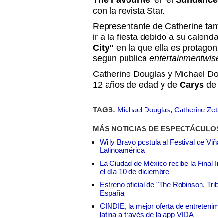
The Favourite
' en el
Sundance 
con la revista Star.
Representante de Catherine tam
ir a la fiesta debido a su calend
City"
en la que ella es protagon
según publica
entertainmentwis
Catherine Douglas y Michael D
12 años de edad y de
Carys
de 
TAGS:
Michael Douglas
,
Catherine Ze
MÁS NOTICIAS DE ESPECTÁCULO
Willy Bravo postula al Festival de Vi
Latinoamérica
La Ciudad de México recibe la Final I
el día 10 de diciembre
Estreno oficial de "The Robinson, Tri
España
CINDIE, la mejor oferta de entretenim
latina a través de la app VIDA