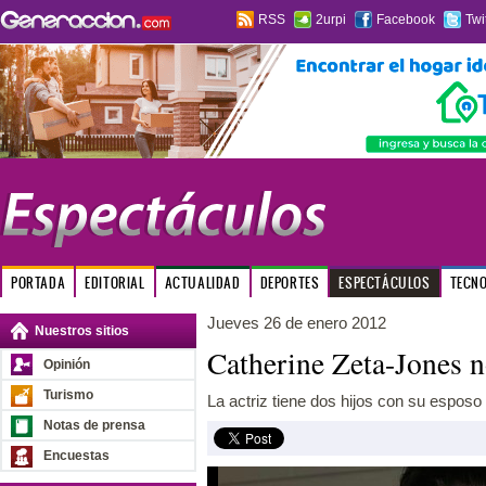
RSS
2urpi
Facebook
Twi
PORTADA
EDITORIAL
ACTUALIDAD
DEPORTES
ESPECTÁCULOS
TECN
Jueves 26 de enero 2012
Nuestros sitios
Catherine Zeta-Jones 
Opinión
Turismo
La actriz tiene dos hijos con su espos
Notas de prensa
Encuestas