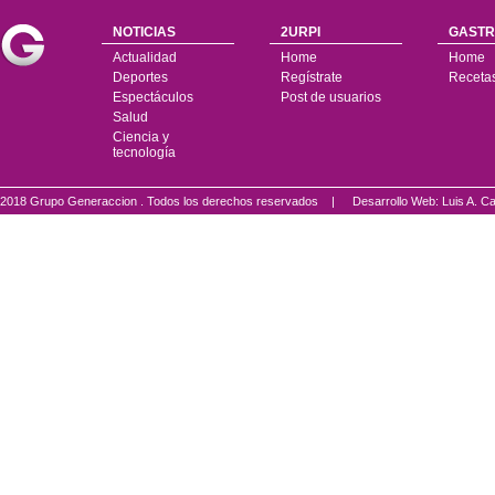
NOTICIAS
2URPI
GASTR
Actualidad
Home
Home
Deportes
Regístrate
Receta
Espectáculos
Post de usuarios
Salud
Ciencia y
tecnología
2018 Grupo Generaccion . Todos los derechos reservados |
Desarrollo Web: Luis A.