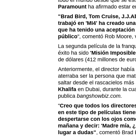
todo el mundo desde que se estr
Paramount
ha afirmado estar e
"Brad Bird, Tom Cruise, J.J.A
trabajó en 'MI4' ha creado una
que ha tenido una aceptación 
público
", comentó Rob Moore, 
La segunda película de la fran
éxito ha sido
'Misión Imposible 
de dólares (412 millones de eur
Anteriormente, el director habí
aterraba ser la persona que mat
saltar desde el rascacielos más
Khalifa
en Dubai, durante la cua
publica
bangshowbiz.com.
"
Creo que todos los directore
en este tipo de películas tie
despertarse con los ojos como 
mañana y decir: 'Madre mía, 
lugar a dudas"
, comentó Brad 