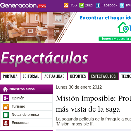
RSS
2urpi
Facebook
Twi
PORTADA
EDITORIAL
ACTUALIDAD
DEPORTES
ESPECTÁCULOS
TECN
Lunes 30 de enero 2012
Nuestros sitios
Misión Imposible: Prot
Opinión
más vista de la saga
Turismo
Notas de prensa
La segunda película de la franquicia q
Encuestas
'Misión Imposible II'.