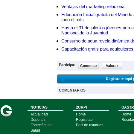
Ventajas del marketing relacional
Educación Inicial gratuita del Mined
todo el país
Hasta el 31 de julio los jóvenes peru
Nacional de la Juventud
Consumo de agua revela dinámica d
Capacitación gratis para acuicul
Participa:
Comentar
Valorar
Regístrate aquí 
COMENTARIOS
NOTICIAS
2URPI
GASTR
Actualidad
Home
Home
Deportes
Regístrate
Receta
Espectáculos
Post de usuarios
Salud