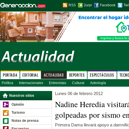
RSS
2urpi
Facebook
Twi
PORTADA
EDITORIAL
ACTUALIDAD
DEPORTES
ESPECTÁCULOS
TECN
Política
Internacionales
Entrevistas
Cultural
Astrología
Lunes 06 de febrero 2012
Nuestros sitios
Nadine Heredia visitar
Opinión
golpeadas por sismo en
Turismo
Notas de prensa
Primera Dama llevará apoyo a damnifi
Encuestas