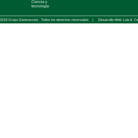
Ciencia y
tecnología
2018 Grupo Generaccion . Todos los derechos reservados |
Desarrollo Web: Luis A.