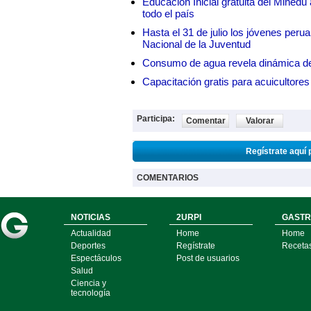
Educación Inicial gratuita del Mined
todo el país
Hasta el 31 de julio los jóvenes peru
Nacional de la Juventud
Consumo de agua revela dinámica d
Capacitación gratis para acuicul
Participa:
Comentar
Valorar
Regístrate aquí 
COMENTARIOS
NOTICIAS
2URPI
GASTR
Actualidad
Home
Home
Deportes
Regístrate
Receta
Espectáculos
Post de usuarios
Salud
Ciencia y
tecnología