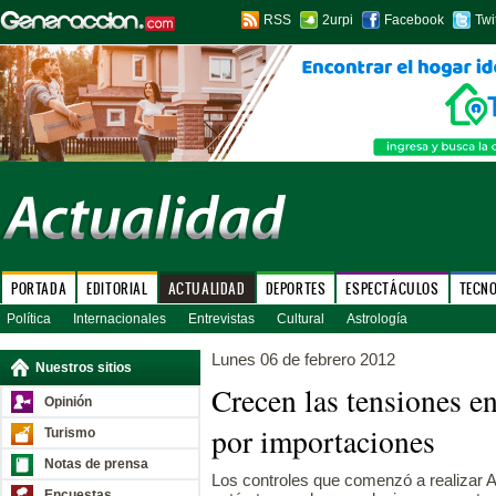
RSS
2urpi
Facebook
Twi
PORTADA
EDITORIAL
ACTUALIDAD
DEPORTES
ESPECTÁCULOS
TECN
Política
Internacionales
Entrevistas
Cultural
Astrología
Lunes 06 de febrero 2012
Nuestros sitios
Crecen las tensiones e
Opinión
por importaciones
Turismo
Notas de prensa
Los controles que comenzó a realizar A
Encuestas