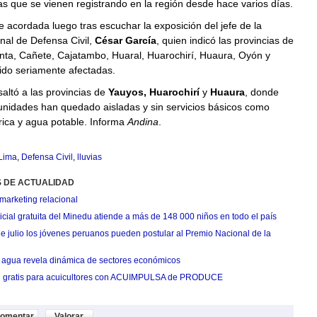
ias que se vienen registrando en la región desde hace varios días.
 acordada luego tras escuchar la exposición del jefe de la
nal de Defensa Civil,
César García
, quien indicó las provincias de
nta, Cañete, Cajatambo, Huaral, Huarochirí, Huaura, Oyón y
ido seriamente afectadas.
altó a las provincias de
Yauyos, Huarochirí
y
Huaura
, donde
nidades han quedado aisladas y sin servicios básicos como
rica y agua potable. Informa
Andina
.
Lima
,
Defensa Civil
,
lluvias
S DE ACTUALIDAD
marketing relacional
cial gratuita del Minedu atiende a más de 148 000 niños en todo el país
de julio los jóvenes peruanos pueden postular al Premio Nacional de la
agua revela dinámica de sectores económicos
n gratis para acuicultores con ACUIMPULSA de PRODUCE
omentar
Valorar