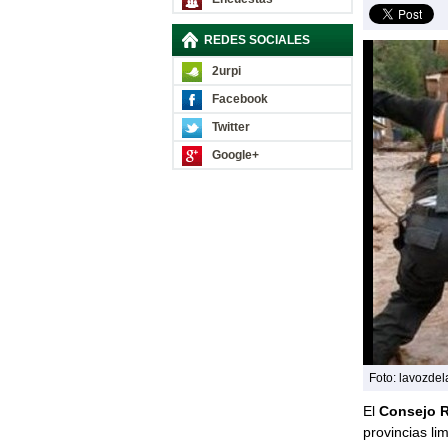
REDES SOCIALES
2urpi
Facebook
Twitter
Google+
Foto: lavozde
El
Consejo R
provincias li