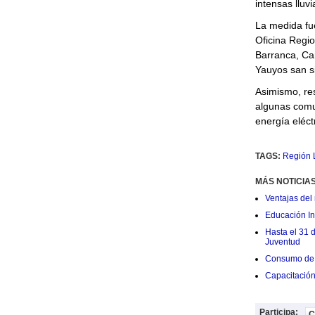
intensas lluv
La medida fue
Oficina Regio
Barranca, Ca
Yauyos san s
Asimismo, res
algunas comu
energía eléct
TAGS:
Región 
MÁS NOTICIA
Ventajas del 
Educación Ini
Hasta el 31 
Juventud
Consumo de 
Capacitació
Participa:
C