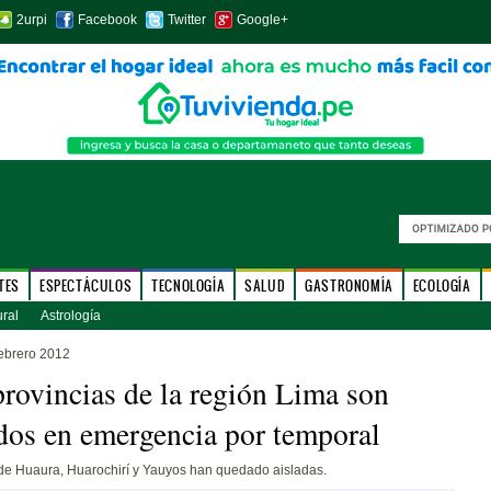
2urpi
Facebook
Twitter
Google+
TES
ESPECTÁCULOS
TECNOLOGÍA
SALUD
GASTRONOMÍA
ECOLOGÍA
ural
Astrología
ebrero 2012
rovincias de la región Lima son
dos en emergencia por temporal
 de Huaura, Huarochirí y Yauyos han quedado aisladas.