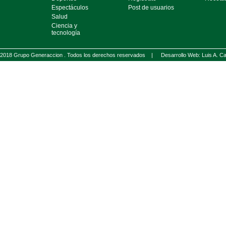
Espectáculos
Post de usuarios
Salud
Ciencia y
tecnología
2018 Grupo Generaccion . Todos los derechos reservados |
Desarrollo Web: Luis A.