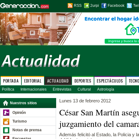
RSS
2urpi
Facebook
Twi
PORTADA
EDITORIAL
ACTUALIDAD
DEPORTES
ESPECTÁCULOS
TECN
Política
Internacionales
Entrevistas
Cultural
Astrología
Lunes 13 de febrero 2012
Nuestros sitios
César San Martín aseg
Opinión
juzgamiento del camar
Turismo
Notas de prensa
Además felicitó al Estado, la Policia y
Encuestas