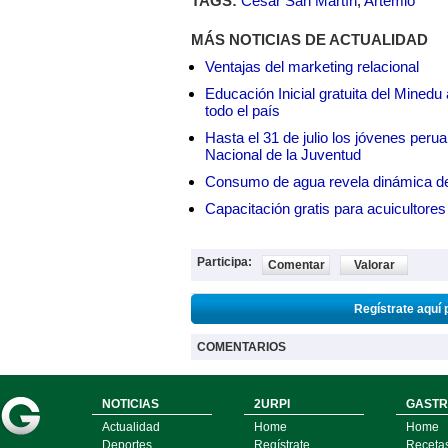
TAGS:
César San Martín
,
Artemio
MÁS NOTICIAS DE ACTUALIDAD
Ventajas del marketing relacional
Educación Inicial gratuita del Mined
todo el país
Hasta el 31 de julio los jóvenes peru
Nacional de la Juventud
Consumo de agua revela dinámica d
Capacitación gratis para acuicul
Participa:
Comentar
Valorar
Regístrate aquí 
COMENTARIOS
NOTICIAS
2URPI
GASTR
Actualidad
Home
Home
Deportes
Regístrate
Receta