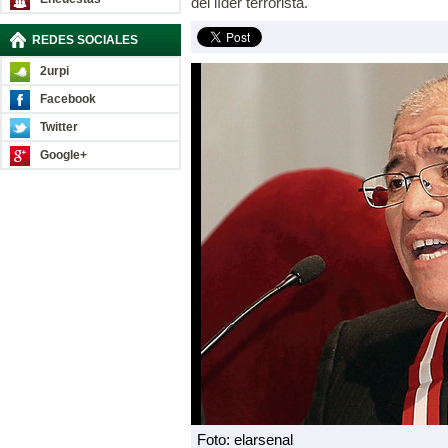
del líder terrorista.
REDES SOCIALES
2urpi
Facebook
Twitter
Google+
Foto: elarsenal