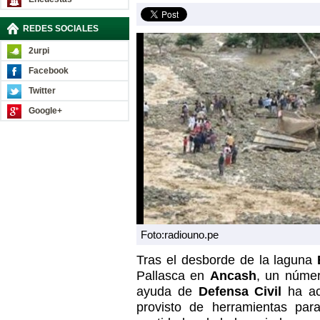
REDES SOCIALES
2urpi
Facebook
Twitter
Google+
Foto:radiouno.pe
Tras el desborde de la laguna
Pallasca en
Ancash
, un númer
ayuda de
Defensa Civil
ha a
provisto de herramientas par