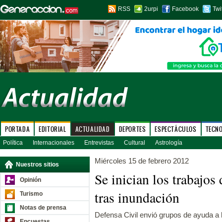
RSS
2urpi
Facebook
Twi
PORTADA
EDITORIAL
ACTUALIDAD
DEPORTES
ESPECTÁCULOS
TECN
Política
Internacionales
Entrevistas
Cultural
Astrología
Miércoles 15 de febrero 2012
Nuestros sitios
Se inician los trabajos
Opinión
tras inundación
Turismo
Notas de prensa
Defensa Civil envió grupos de ayuda a 
Encuestas