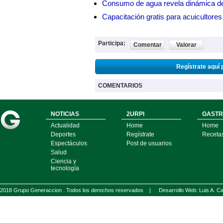
Consumo de agua revela dinámica d
Capacitación gratis para acuicul
Participa:
Comentar
Valorar
Regístrate aquí 
COMENTARIOS
NOTICIAS
2URPI
GASTR
Actualidad
Home
Home
Deportes
Regístrate
Receta
Espectáculos
Post de usuarios
Salud
Ciencia y
tecnología
2018 Grupo Generaccion . Todos los derechos reservados |
Desarrollo Web: Luis A.