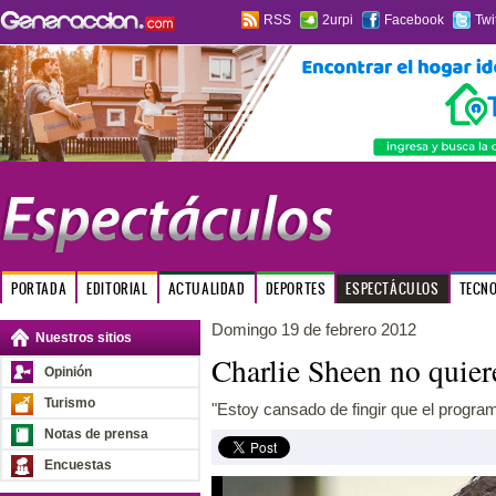
RSS
2urpi
Facebook
Twi
PORTADA
EDITORIAL
ACTUALIDAD
DEPORTES
ESPECTÁCULOS
TECN
Domingo 19 de febrero 2012
Nuestros sitios
Charlie Sheen no quier
Opinión
Turismo
"Estoy cansado de fingir que el progra
Notas de prensa
Encuestas