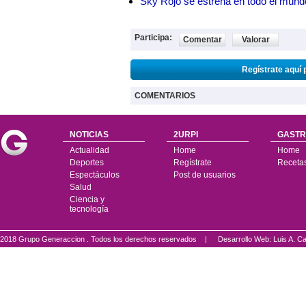
Sky Rojo se estrena en todo el mund
Participa:
Comentar
Valorar
Regístrate aquí 
COMENTARIOS
NOTICIAS
2URPI
GASTR
Actualidad
Home
Home
Deportes
Regístrate
Receta
Espectáculos
Post de usuarios
Salud
Ciencia y
tecnología
2018 Grupo Generaccion . Todos los derechos reservados |
Desarrollo Web: Luis A.