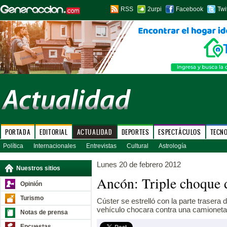
RSS
2urpi
Facebook
Twi
PORTADA
EDITORIAL
ACTUALIDAD
DEPORTES
ESPECTÁCULOS
TECN
Política
Internacionales
Entrevistas
Cultural
Astrología
Lunes 20 de febrero 2012
Nuestros sitios
Ancón: Triple choque 
Opinión
Turismo
Cúster se estrelló con la parte trasera 
vehículo chocara contra una camioneta
Notas de prensa
Encuestas