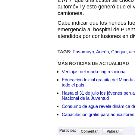
a
RPP
que una cúster se chocó 
automóvil y esto generó que el 
camioneta.
Cabe indicar que los heridos fu
emergencia al hospital de Puent
atendidos por contusiones en di
TAGS:
Pasamayo
,
Ancón
,
Choque
,
ac
MÁS NOTICIAS DE ACTUALIDAD
Ventajas del marketing relacional
Educación Inicial gratuita del Mined
todo el país
Hasta el 31 de julio los jóvenes peru
Nacional de la Juventud
Consumo de agua revela dinámica d
Capacitación gratis para acuicul
Participa:
Comentar
Valorar