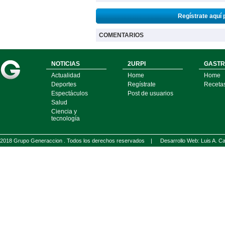
Regístrate aquí 
COMENTARIOS
NOTICIAS
2URPI
GASTR
Actualidad
Home
Home
Deportes
Regístrate
Receta
Espectáculos
Post de usuarios
Salud
Ciencia y
tecnología
2018 Grupo Generaccion . Todos los derechos reservados |
Desarrollo Web: Luis A.