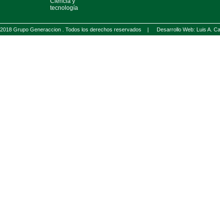
Ciencia y
tecnología
2018 Grupo Generaccion . Todos los derechos reservados |
Desarrollo Web: Luis A.