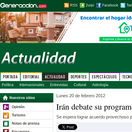
RSS
2urpi
Facebook
Twi
PORTADA
EDITORIAL
ACTUALIDAD
DEPORTES
ESPECTÁCULOS
TECN
Política
Internacionales
Entrevistas
Cultural
Astrología
Lunes 20 de febrero 2012
Nuestros sitios
Irán debate su progra
Opinión
Turismo
Se espera lograr acuerdo provechoso pa
Notas de prensa
Encuestas