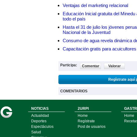
Ventajas del marketing relacional
Educación Inicial gratuita del Mined
todo el país
Hasta el 31 de julio los jóvenes peru
Nacional de la Juventud
Consumo de agua revela dinámica d
Capacitación gratis para acuicul
Participa:
Comentar
Valorar
Regístrate aquí 
COMENTARIOS
NOTICIAS
2URPI
GASTR
Actualidad
Home
Home
Deportes
Regístrate
Receta
Espectáculos
Post de usuarios
Salud