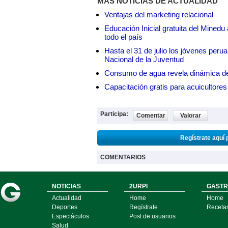
MÁS NOTICIAS DE ACTUALIDAD
Ventajas del marketing relacional
Educación Inicial gratuita del Mined
todo el país
Hasta el 31 de julio los jóvenes peru
Nacional de la Juventud
Consumo de agua revela dinámica d
Capacitación gratis para acuicul
Participa:
Comentar
Valorar
Regístrate aquí 
COMENTARIOS
NOTICIAS
2URPI
GASTR
Actualidad
Home
Home
Deportes
Regístrate
Receta
Espectáculos
Post de usuarios
Salud