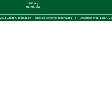
Ciencia y
tecnología
2018 Grupo Generaccion . Todos los derechos reservados |
Desarrollo Web: Luis A.