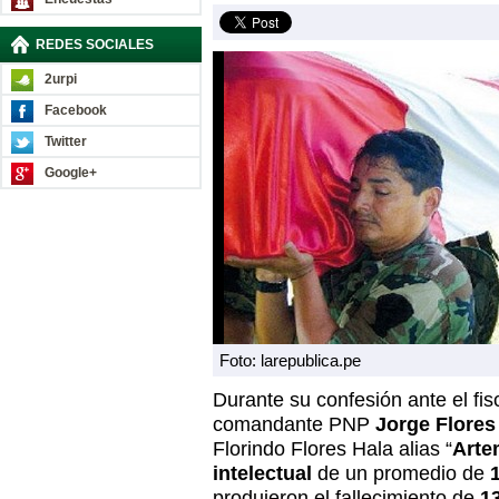
REDES SOCIALES
2urpi
Facebook
Twitter
Google+
Foto: larepublica.pe
Durante su confesión ante el fis
comandante PNP
Jorge Flores
Florindo Flores Hala alias “
Arte
intelectual
de un promedio de
produjeron el fallecimiento de
13