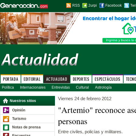
RSS
2urpi
Facebook
Twi
PORTADA
EDITORIAL
ACTUALIDAD
DEPORTES
ESPECTÁCULOS
TECN
Política
Internacionales
Entrevistas
Cultural
Astrología
Viernes 24 de febrero 2012
Nuestros sitios
"Artemio" reconoce as
Opinión
personas
Turismo
Notas de prensa
Entre civiles, policías y militares.
Encuestas