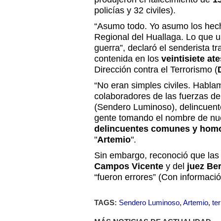
policías y 32 civiles).
“Asumo todo. Yo asumo los hec
Regional del Huallaga. Lo que 
guerra”, declaró el senderista t
contenida en los
veintisiete at
Dirección contra el Terrorismo (
“No eran simples civiles. Habla
colaboradores de las fuerzas del
(Sendero Luminoso), delincuent
gente tomando el nombre de nue
delincuentes comunes y hom
"
Artemio
".
Sin embargo, reconoció que las
Campos Vicente
y del
juez Ber
“fueron errores” (Con informaci
TAGS:
Sendero Luminoso
,
Artemio
,
te